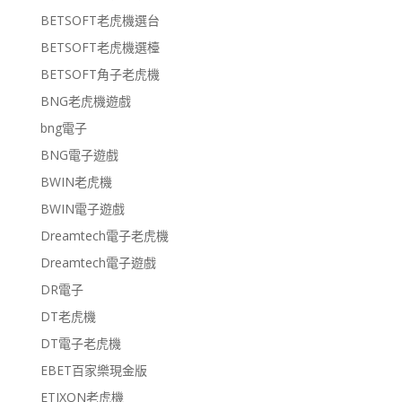
BETSOFT老虎機選台
BETSOFT老虎機選檯
BETSOFT角子老虎機
BNG老虎機遊戲
bng電子
BNG電子遊戲
BWIN老虎機
BWIN電子遊戲
Dreamtech電子老虎機
Dreamtech電子遊戲
DR電子
DT老虎機
DT電子老虎機
EBET百家樂現金版
ETIXON老虎機