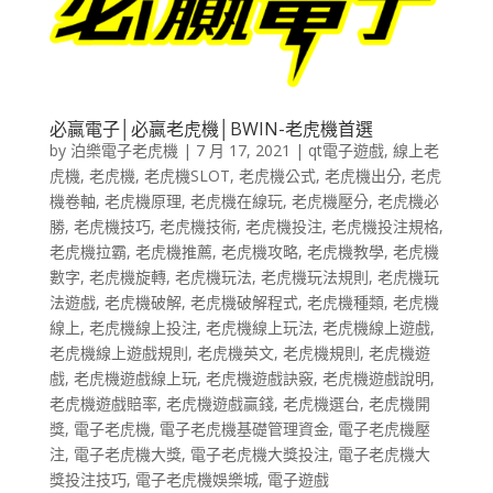
必贏電子│必贏老虎機│BWIN-老虎機首選
by
泊樂電子老虎機
|
7 月 17, 2021
|
qt電子遊戲
,
線上老
虎機
,
老虎機
,
老虎機SLOT
,
老虎機公式
,
老虎機出分
,
老虎
機卷軸
,
老虎機原理
,
老虎機在線玩
,
老虎機壓分
,
老虎機必
勝
,
老虎機技巧
,
老虎機技術
,
老虎機投注
,
老虎機投注規格
,
老虎機拉霸
,
老虎機推薦
,
老虎機攻略
,
老虎機教學
,
老虎機
數字
,
老虎機旋轉
,
老虎機玩法
,
老虎機玩法規則
,
老虎機玩
法遊戲
,
老虎機破解
,
老虎機破解程式
,
老虎機種類
,
老虎機
線上
,
老虎機線上投注
,
老虎機線上玩法
,
老虎機線上遊戲
,
老虎機線上遊戲規則
,
老虎機英文
,
老虎機規則
,
老虎機遊
戲
,
老虎機遊戲線上玩
,
老虎機遊戲訣竅
,
老虎機遊戲說明
,
老虎機遊戲賠率
,
老虎機遊戲贏錢
,
老虎機選台
,
老虎機開
獎
,
電子老虎機
,
電子老虎機基礎管理資金
,
電子老虎機壓
注
,
電子老虎機大獎
,
電子老虎機大獎投注
,
電子老虎機大
獎投注技巧
,
電子老虎機娛樂城
,
電子遊戲