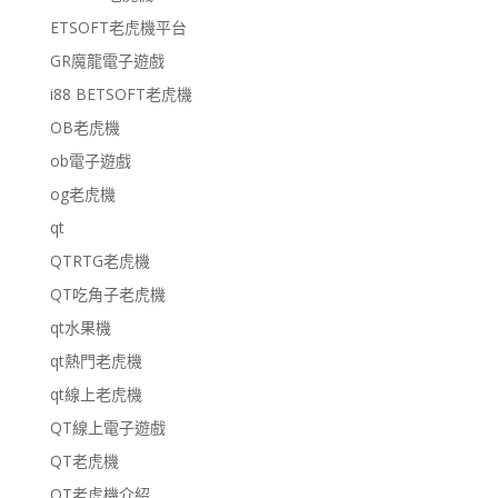
ETSOFT老虎機平台
GR魔龍電子遊戲
i88 BETSOFT老虎機
OB老虎機
ob電子遊戲
og老虎機
qt
QTRTG老虎機
QT吃角子老虎機
qt水果機
qt熱門老虎機
qt線上老虎機
QT線上電子遊戲
QT老虎機
QT老虎機介紹