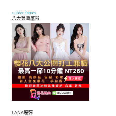
« Older Entries
八大兼職應徵
LANA煙彈