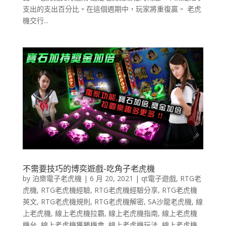
支出的支出百分比。在這個週期中，玩家將重復贏。 老虎
機交行...
不需要技巧的博奕遊戲-吃角子老虎機
by
泊樂電子老虎機
|
6 月 20, 2021
|
qt電子遊戲
,
RTG老
虎機
,
RTG老虎機經驗
,
RTG老虎機經驗分享
,
RTG老虎機
英文
,
RTG老虎機規則
,
RTG老虎機解密
,
SA沙龍老虎機
,
線
上老虎機
,
線上老虎機拉霸
,
線上老虎機指南
,
線上老虎機
機台
,
線上老虎機獲勝機會
,
線上老虎機玩法
,
線上老虎機