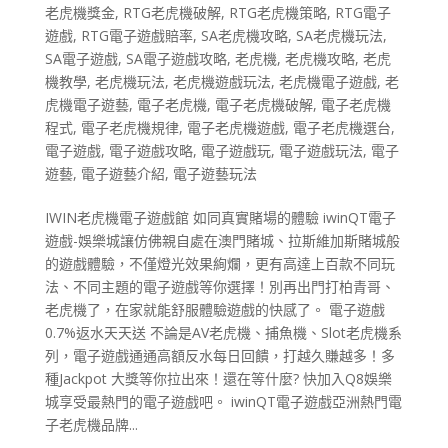
老虎機獎金
,
RTG老虎機破解
,
RTG老虎機策略
,
RTG電子
遊戲
,
RTG電子遊戲賠率
,
SA老虎機攻略
,
SA老虎機玩法
,
SA電子遊戲
,
SA電子遊戲攻略
,
老虎機
,
老虎機攻略
,
老虎
機教學
,
老虎機玩法
,
老虎機遊戲玩法
,
老虎機電子遊戲
,
老
虎機電子遊藝
,
電子老虎機
,
電子老虎機破解
,
電子老虎機
程式
,
電子老虎機規律
,
電子老虎機遊戲
,
電子老虎機選台
,
電子遊戲
,
電子遊戲攻略
,
電子遊戲玩
,
電子遊戲玩法
,
電子
遊藝
,
電子遊藝介紹
,
電子遊藝玩法
IWIN老虎機電子遊戲館 如同真實賭場的體驗 iwinQT電子
遊戲-娛樂城讓仿佛親自處在澳門賭城、拉斯維加斯賭城般
的遊戲體驗，不僅燈光效果絢爛，更有高達上百款不同玩
法、不同主題的電子遊戲等你選擇！別再出門打柏青哥、
老虎機了，在家就能舒服體驗遊戲的快感了。 電子遊戲
0.7%返水天天送 不論是AV老虎機、捕魚機、Slot老虎機系
列，電子遊戲通通高額反水每日回饋，打越久賺越多！多
種Jackpot 大獎等你拉出來！還在等什麼? 快加入Q8娛樂
城享受最熱門的電子遊戲吧。 iwinQT電子遊戲亞洲熱門電
子老虎機品牌...