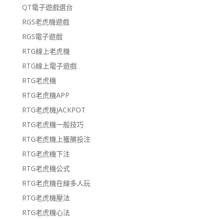
QT電子遊戲選台
RGS老虎機遊戲
RGS電子遊戲
RTG線上老虎機
RTG線上電子遊戲
RTG老虎機
RTG老虎機APP
RTG老虎機JACKPOT
RTG老虎機一般技巧
RTG老虎機上獲勝投注
RTG老虎機下注
RTG老虎機公式
RTG老虎機在線多人玩
RTG老虎機壓法
RTG老虎機心法