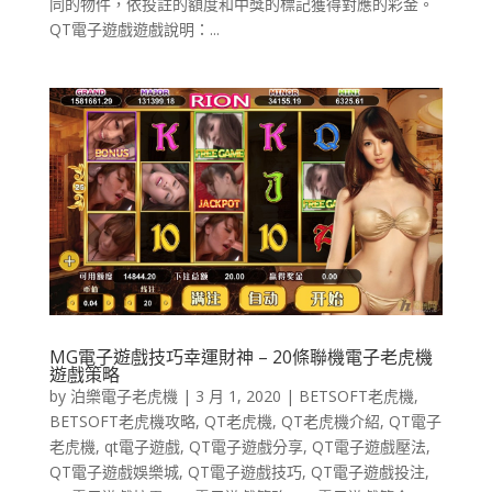
同的物件，依投註的額度和中獎的標記獲得對應的彩金。
QT電子遊戲遊戲說明：...
MG電子遊戲技巧幸運財神 – 20條聯機電子老虎機
遊戲策略
by
泊樂電子老虎機
|
3 月 1, 2020
|
BETSOFT老虎機
,
BETSOFT老虎機攻略
,
QT老虎機
,
QT老虎機介紹
,
QT電子
老虎機
,
qt電子遊戲
,
QT電子遊戲分享
,
QT電子遊戲壓法
,
QT電子遊戲娛樂城
,
QT電子遊戲技巧
,
QT電子遊戲投注
,