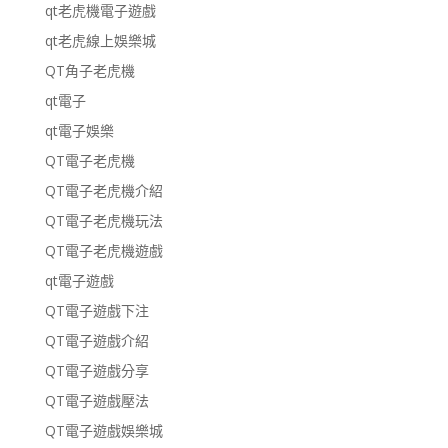
qt老虎機電子遊戲
qt老虎線上娛樂城
QT角子老虎機
qt電子
qt電子娛樂
QT電子老虎機
QT電子老虎機介紹
QT電子老虎機玩法
QT電子老虎機遊戲
qt電子遊戲
QT電子遊戲下注
QT電子遊戲介紹
QT電子遊戲分享
QT電子遊戲壓法
QT電子遊戲娛樂城