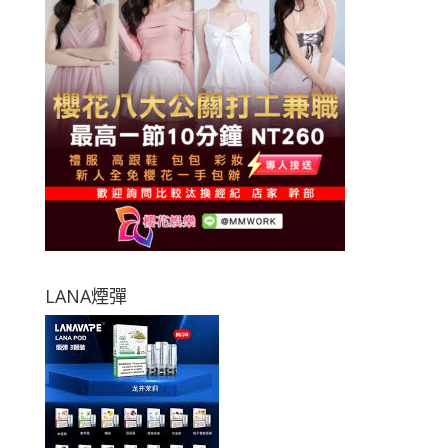
LANA煙彈