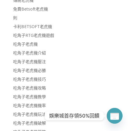
傳統老虎機
免費Betsoft老虎機
則
卡利BETSOFT老虎機
吃角子RTG老虎機遊戲
吃角子老虎機
吃角子老虎機介紹
吃角子老虎機壓注
吃角子老虎機必勝
吃角子老虎機技巧
吃角子老虎機攻略
吃角子老虎機教學
吃角子老虎機機率
吃角子老虎機玩法
娛樂城首存領50%回饋
吃角子老虎機破解