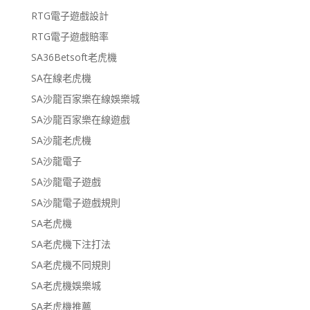
RTG電子遊戲設計
RTG電子遊戲賠率
SA36Betsoft老虎機
SA在線老虎機
SA沙龍百家樂在線娛樂城
SA沙龍百家樂在線遊戲
SA沙龍老虎機
SA沙龍電子
SA沙龍電子遊戲
SA沙龍電子遊戲規則
SA老虎機
SA老虎機下注打法
SA老虎機不同規則
SA老虎機娛樂城
SA老虎機推薦