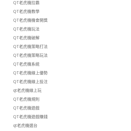
QT老虎機拉霸
QT老虎機教學
QT老虎機機會開獎
QT老虎機玩法
QT老虎機破解
QT老虎機策略打法
QT老虎機策略玩法
QT老虎機系統
QT老虎機線上優勢
QT老虎機線上投注
qt老虎機線上玩
QT老虎機規則
QT老虎機遊戲
QT老虎機遊戲賺錢
qt老虎機選台