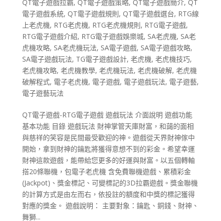
QT電子遊戲拉霸
,
QT電子遊戲策略
,
QT電子遊戲簡介
,
QT
電子遊戲系統
,
QT電子遊戲規則
,
QT電子遊戲選台
,
RTG線
上老虎機
,
RTG老虎機
,
RTG老虎機規則
,
RTG電子遊戲
,
RTG電子遊戲介紹
,
RTG電子遊戲娛樂城
,
SA老虎機
,
SA老
虎機攻略
,
SA老虎機玩法
,
SA電子遊戲
,
SA電子遊戲攻略
,
SA電子遊戲玩法
,
TG電子遊戲設計
,
老虎機
,
老虎機技巧
,
老虎機攻略
,
老虎機教學
,
老虎機玩法
,
老虎機破解
,
老虎機
破解程式
,
電子老虎機
,
電子遊戲
,
電子遊戲玩法
,
電子遊藝
,
電子遊藝玩法
QT電子遊戲-RTG電子遊戲 遊戲玩法 介面說明 遊戲功能
基本功能 目錄 遊戲玩法 財神掌管天庫財富，和藹的面相
與慈祥的笑容是民間最受歡迎的神。遊戲從天界財神傢中
開始，拿到財神的鑰匙將獲得意想不到的彩金。希望幸運
財神這款遊戲，能帶給您更多的好運與財富。以五個轉軸
搭20條聯機，包電子老虎機 含免費聯機遊戲、累積彩金
(Jackpot)、獎金標記、可變標記的3D拉霸遊戲。獎金聯機
的計算方式是由左而右，依投註的額度和中獎的標記獲得
對應的獎金。 遊戲說明： 主要對象：鑰匙、銅錢、財神、
舞獅...