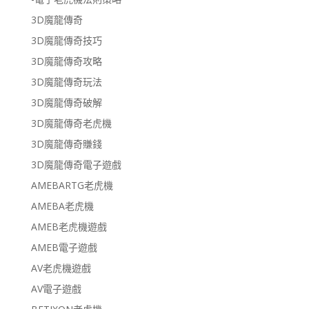
3D魔龍傳奇
3D魔龍傳奇技巧
3D魔龍傳奇攻略
3D魔龍傳奇玩法
3D魔龍傳奇破解
3D魔龍傳奇老虎機
3D魔龍傳奇賺錢
3D魔龍傳奇電子遊戲
AMEBARTG老虎機
AMEBA老虎機
AMEB老虎機遊戲
AMEB電子遊戲
AV老虎機遊戲
AV電子遊戲