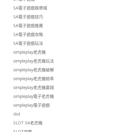
SA電子遊戲娛樂城
SA電子遊戲技巧
SA電子遊戲推薦
SA電子遊戲攻略
SA電子遊戲玩法
simpleplay老虎機
simpleplay老虎機玩法
simpleplay老虎機破解
simpleplay老虎機賠率
simpleplay老虎機贏錢
simpleplay電子老虎機
simpleplay電子遊戲
slot
SLOT SA老虎機
SLOT攻略