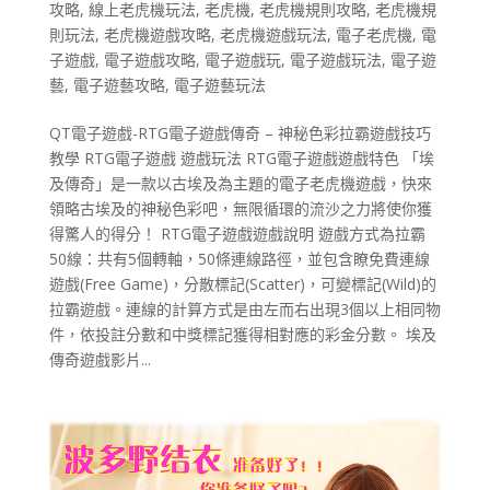
攻略
,
線上老虎機玩法
,
老虎機
,
老虎機規則攻略
,
老虎機規
則玩法
,
老虎機遊戲攻略
,
老虎機遊戲玩法
,
電子老虎機
,
電
子遊戲
,
電子遊戲攻略
,
電子遊戲玩
,
電子遊戲玩法
,
電子遊
藝
,
電子遊藝攻略
,
電子遊藝玩法
QT電子遊戲-RTG電子遊戲傳奇 – 神秘色彩拉霸遊戲技巧
教學 RTG電子遊戲 遊戲玩法 RTG電子遊戲遊戲特色 「埃
及傳奇」是一款以古埃及為主題的電子老虎機遊戲，快來
領略古埃及的神秘色彩吧，無限循環的流沙之力將使你獲
得驚人的得分！ RTG電子遊戲遊戲說明 遊戲方式為拉霸
50線：共有5個轉軸，50條連線路徑，並包含瞭免費連線
遊戲(Free Game)，分散標記(Scatter)，可變標記(Wild)的
拉霸遊戲。連線的計算方式是由左而右出現3個以上相同物
件，依投註分數和中獎標記獲得相對應的彩金分數。 埃及
傳奇遊戲影片...