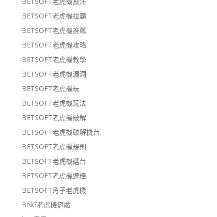
BETSOFT老虎機投注
BETSOFT老虎機拉霸
BETSOFT老虎機推薦
BETSOFT老虎機攻略
BETSOFT老虎機教學
BETSOFT老虎機漏洞
BETSOFT老虎機玩
BETSOFT老虎機玩法
BETSOFT老虎機破解
BETSOFT老虎機破解機台
BETSOFT老虎機規則
BETSOFT老虎機選台
BETSOFT老虎機選檯
BETSOFT角子老虎機
BNG老虎機遊戲