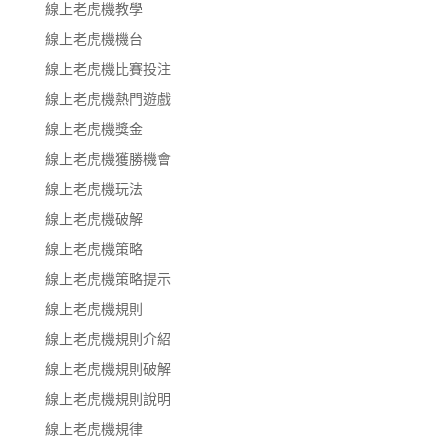
線上老虎機教學
線上老虎機機台
線上老虎機比賽投注
線上老虎機熱門遊戲
線上老虎機獎金
線上老虎機獲勝機會
線上老虎機玩法
線上老虎機破解
線上老虎機策略
線上老虎機策略提示
線上老虎機規則
線上老虎機規則介紹
線上老虎機規則破解
線上老虎機規則說明
線上老虎機規律