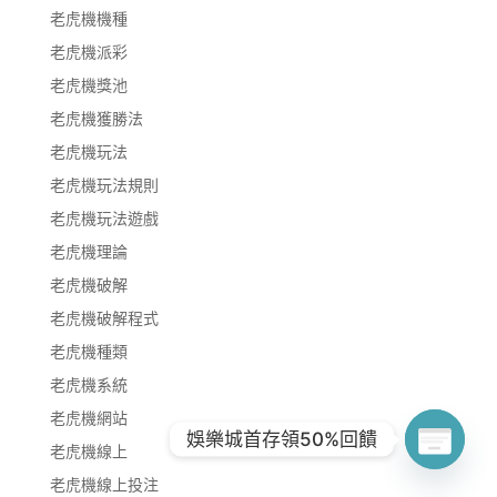
老虎機機種
老虎機派彩
老虎機獎池
老虎機獲勝法
老虎機玩法
老虎機玩法規則
老虎機玩法遊戲
老虎機理論
老虎機破解
老虎機破解程式
老虎機種類
老虎機系統
老虎機網站
娛樂城首存領50%回饋
老虎機線上
老虎機線上投注