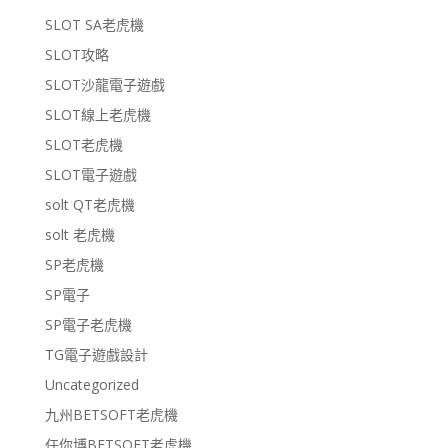
SLOT SA老虎機
SLOT攻略
SLOT沙龍電子遊戲
SLOT線上老虎機
SLOT老虎機
SLOT電子遊戲
solt QT老虎機
solt 老虎機
SP老虎機
SP電子
SP電子老虎機
TG電子遊戲設計
Uncategorized
九州BETSOFT老虎機
任你博BETSOFT老虎機