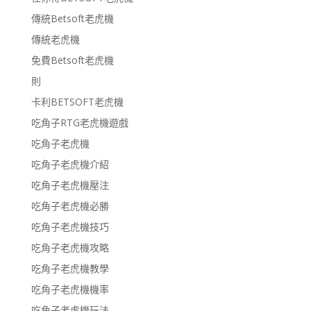
傳統Betsoft老虎機
傳統老虎機
免費Betsoft老虎機
則
卡利BETSOFT老虎機
吃角子RTG老虎機遊戲
吃角子老虎機
吃角子老虎機介紹
吃角子老虎機壓注
吃角子老虎機必勝
吃角子老虎機技巧
吃角子老虎機攻略
吃角子老虎機教學
吃角子老虎機機率
吃角子老虎機玩法