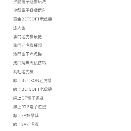
沙龍電子遊戲玩法
沙龍電子遊戲選台
泰金BETSOFT老虎機
派大金
澳門老虎機最低
澳門老虎機種類
澳門電子老虎機
澳门玩老虎机技巧
網吧老虎機
線上BETIXON老虎機
線上BETSOFT老虎機
線上QT電子遊戲
線上RTG電子遊戲
線上SA娛樂城
線上SA老虎機