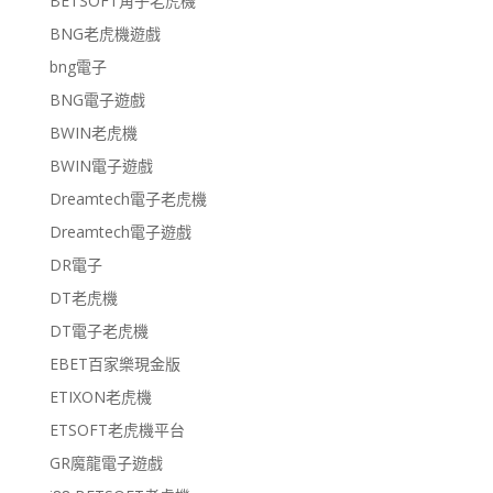
BETSOFT角子老虎機
BNG老虎機遊戲
bng電子
BNG電子遊戲
BWIN老虎機
BWIN電子遊戲
Dreamtech電子老虎機
Dreamtech電子遊戲
DR電子
DT老虎機
DT電子老虎機
EBET百家樂現金版
ETIXON老虎機
ETSOFT老虎機平台
GR魔龍電子遊戲