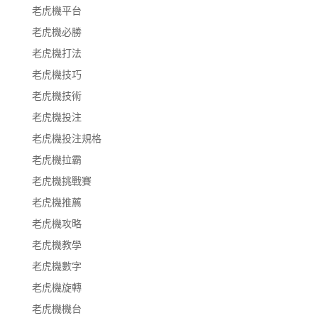
老虎機平台
老虎機必勝
老虎機打法
老虎機技巧
老虎機技術
老虎機投注
老虎機投注規格
老虎機拉霸
老虎機挑戰賽
老虎機推薦
老虎機攻略
老虎機教學
老虎機數字
老虎機旋轉
老虎機機台