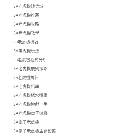
SA老虎機娛樂城
SA老虎機推薦
SA老虎機攻略
SA老虎機教學
sa老虎機機器
SA老虎機玩法
sa老虎機程式分析
SA老虎機規則策略
sa老虎機規律
SA老虎機賠率
SA老虎機返水還率
SA老虎機遊戲上手
SA老虎機電子遊戲
SA電子老虎機
SA電子老虎機主題設備