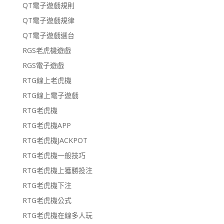
QT電子遊戲規則
QT電子遊戲規律
QT電子遊戲選台
RGS老虎機遊戲
RGS電子遊戲
RTG線上老虎機
RTG線上電子遊戲
RTG老虎機
RTG老虎機APP
RTG老虎機JACKPOT
RTG老虎機一般技巧
RTG老虎機上獲勝投注
RTG老虎機下注
RTG老虎機公式
RTG老虎機在線多人玩