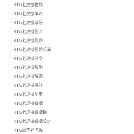
RTG老虎機種類
RTG老虎機策略
RTG老虎機系統
RTG老虎機經濟
RTG老虎機經驗
RTG老虎機經驗分享
RTG老虎機英文
RTG老虎機規則
RTG老虎機解密
RTG老虎機設計
RTG老虎機賠率
RTG老虎機遊戲
RTG老虎機遊戲機
RTG老虎機遊戲設計
RTG電子老虎機