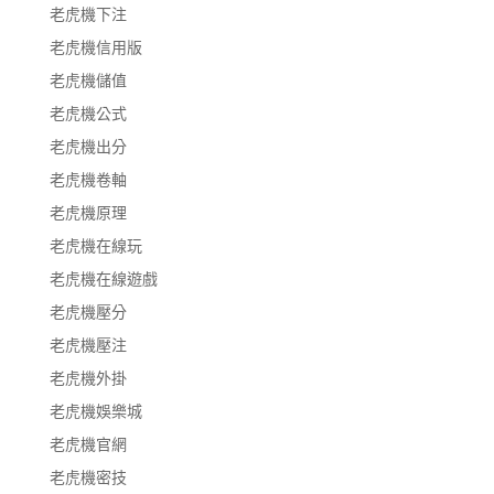
老虎機下注
老虎機信用版
老虎機儲值
老虎機公式
老虎機出分
老虎機卷軸
老虎機原理
老虎機在線玩
老虎機在線遊戲
老虎機壓分
老虎機壓注
老虎機外掛
老虎機娛樂城
老虎機官網
老虎機密技