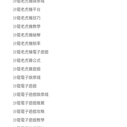
沙龍老虎機娛樂城
沙龍老虎機平台
沙龍老虎機技巧
沙龍老虎機教學
沙龍老虎機破解
沙龍老虎機賠率
沙龍老虎機電子遊戲
沙龍老虎雞公式
沙龍老虎雞遊戲
沙龍電子娛樂城
沙龍電子遊戲
沙龍電子遊戲娛樂城
沙龍電子遊戲推薦
沙龍電子遊戲攻略
沙龍電子遊戲教學