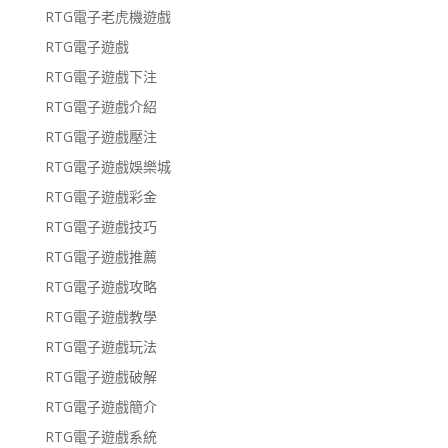
RTG電子老虎機遊戲
RTG電子遊戲
RTG電子遊戲下注
RTG電子遊戲介紹
RTG電子遊戲壓注
RTG電子遊戲娛樂城
RTG電子遊戲彩金
RTG電子遊戲技巧
RTG電子遊戲推薦
RTG電子遊戲攻略
RTG電子遊戲教學
RTG電子遊戲玩法
RTG電子遊戲破解
RTG電子遊戲簡介
RTG電子遊戲系統