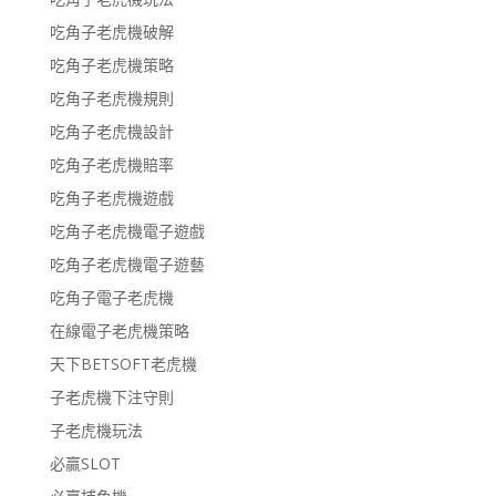
吃角子老虎機破解
吃角子老虎機策略
吃角子老虎機規則
吃角子老虎機設計
吃角子老虎機賠率
吃角子老虎機遊戲
吃角子老虎機電子遊戲
吃角子老虎機電子遊藝
吃角子電子老虎機
在線電子老虎機策略
天下BETSOFT老虎機
子老虎機下注守則
子老虎機玩法
必贏SLOT