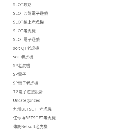
SLOT攻略
SLOT沙龍電子遊戲
SLOT線上老虎機
SLOT老虎機
SLOT電子遊戲
solt QT老虎機
solt 老虎機
SP老虎機
SP電子
SP電子老虎機
TG電子遊戲設計
Uncategorized
九州BETSOFT老虎機
任你博BETSOFT老虎機
傳統Betsoft老虎機