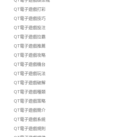
QT電子遊戲打彩
QT電子遊戲技巧
QT電子遊戲投注
QT電子遊戲拉霸
QT電子遊戲推薦
QT電子遊戲攻略
QT電子遊戲機台
QT電子遊戲玩法
QT電子遊戲破解
QT電子遊戲種類
QT電子遊戲策略
QT電子遊戲簡介
QT電子遊戲系統
QT電子遊戲規則