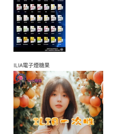
ILIA電子煙糖果