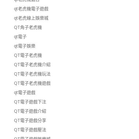
qt老虎機電子遊戲
qt老虎線上娛樂城
QT角子老虎機
qt電子
qt電子娛樂
QT電子老虎機
QT電子老虎機介紹
QT電子老虎機玩法
QT電子老虎機遊戲
qt電子遊戲
QT電子遊戲下注
QT電子遊戲介紹
QT電子遊戲分享
QT電子遊戲壓法
QT電子遊戲娛樂城