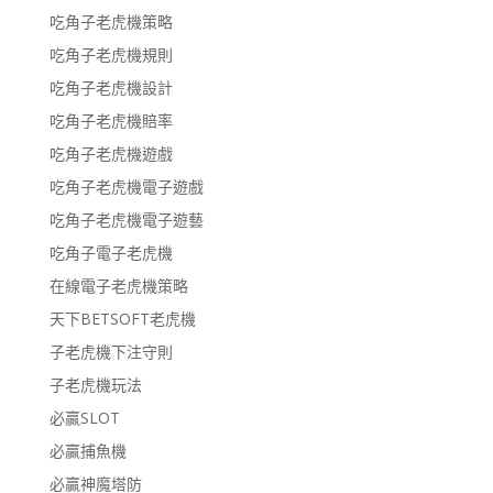
吃角子老虎機策略
吃角子老虎機規則
吃角子老虎機設計
吃角子老虎機賠率
吃角子老虎機遊戲
吃角子老虎機電子遊戲
吃角子老虎機電子遊藝
吃角子電子老虎機
在線電子老虎機策略
天下BETSOFT老虎機
子老虎機下注守則
子老虎機玩法
必贏SLOT
必贏捕魚機
必贏神魔塔防