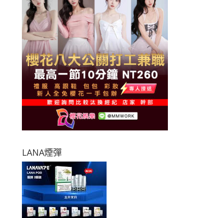
LANA煙彈