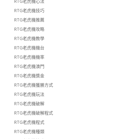
RTG老虎機心法
RTG老虎機技巧
RTG老虎機推薦
RTG老虎機攻略
RTG老虎機教學
RTG老虎機機台
RTG老虎機機率
RTG老虎機澳門
RTG老虎機獎金
RTG老虎機獲勝方式
RTG老虎機玩法
RTG老虎機破解
RTG老虎機破解程式
RTG老虎機程式
RTG老虎機種類