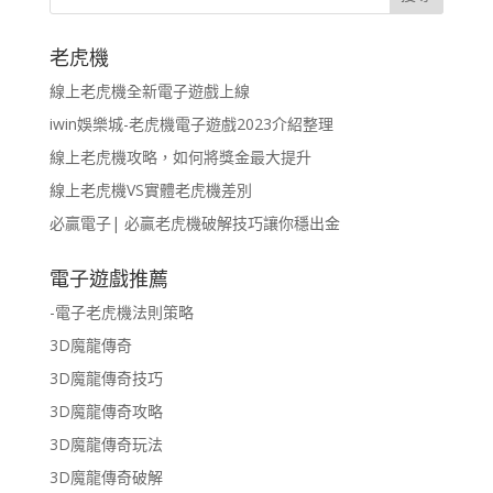
老虎機
線上老虎機全新電子遊戲上線
iwin娛樂城-老虎機電子遊戲2023介紹整理
線上老虎機攻略，如何將獎金最大提升
線上老虎機VS實體老虎機差別
必贏電子| 必贏老虎機破解技巧讓你穩出金
電子遊戲推薦
-電子老虎機法則策略
3D魔龍傳奇
3D魔龍傳奇技巧
3D魔龍傳奇攻略
3D魔龍傳奇玩法
3D魔龍傳奇破解