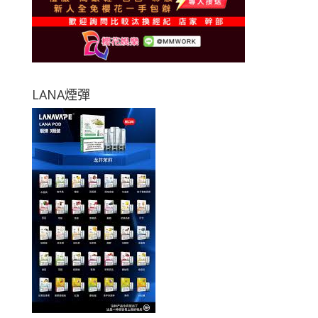
LANA煙彈