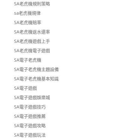
SA老虎機規則策略
sa老虎機規律
SA老虎機賠率
SA老虎機返水還率
SA老虎機遊戲上手
SA老虎機電子遊戲
SA電子老虎機
SA電子老虎機主題設備
SA電子老虎機基本知識
SA電子遊戲
SA電子遊戲娛樂城
SA電子遊戲技巧
SA電子遊戲推薦
SA電子遊戲攻略
SA電子遊戲玩法