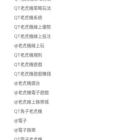
QT老虎機策略玩法
QT老虎機系統
QT老虎機線上優勢
QT老虎機線上投注
qt老虎機線上玩
QT老虎機規則
QT老虎機遊戲
QT老虎機遊戲賺錢
qt老虎機選台
qt老虎機電子遊戲
qt老虎線上娛樂城
QT角子老虎機
qt電子
qt電子娛樂
QT電子老虎機