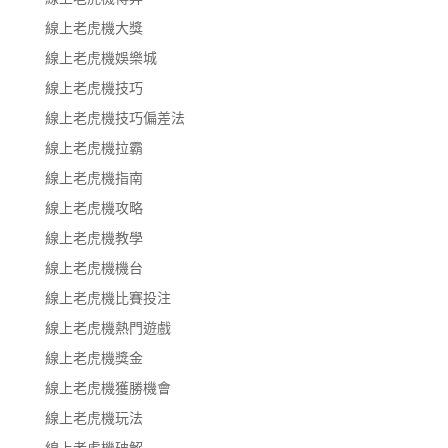
線上老虎機大獎
線上老虎機娛樂城
線上老虎機技巧
線上老虎機技巧偏差法
線上老虎機拉霸
線上老虎機指南
線上老虎機攻略
線上老虎機教學
線上老虎機機台
線上老虎機比賽投注
線上老虎機熱門遊戲
線上老虎機獎金
線上老虎機獲勝機會
線上老虎機玩法
線上老虎機破解