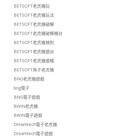
BETSOFT老虎機玩
BETSOFT老虎機玩法
BETSOFT老虎機破解
BETSOFT老虎機破解機台
BETSOFT老虎機規則
BETSOFT老虎機選台
BETSOFT老虎機選檯
BETSOFT角子老虎機
BNG老虎機遊戲
bng電子
BNG電子遊戲
BWIN老虎機
BWIN電子遊戲
Dreamtech電子老虎機
Dreamtech電子遊戲