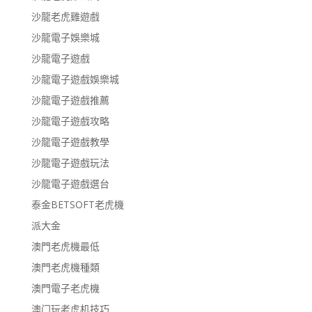
沙龍老虎雞遊戲
沙龍電子娛樂城
沙龍電子遊戲
沙龍電子遊戲娛樂城
沙龍電子遊戲推薦
沙龍電子遊戲攻略
沙龍電子遊戲教學
沙龍電子遊戲玩法
沙龍電子遊戲選台
泰金BETSOFT老虎機
派大金
澳門老虎機最低
澳門老虎機種類
澳門電子老虎機
澳门玩老虎机技巧