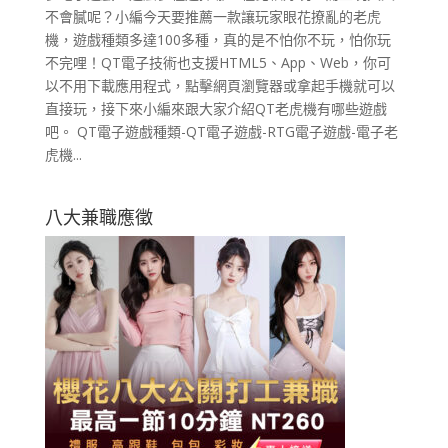
不會膩呢？小編今天要推薦一款讓玩家眼花撩亂的老虎
機，遊戲種類多達100多種，真的是不怕你不玩，怕你玩
不完哩！QT電子技術也支援HTML5、App、Web，你可
以不用下載應用程式，點擊網頁瀏覽器或拿起手機就可以
直接玩，接下來小編來跟大家介紹QT老虎機有哪些遊戲
吧。 QT電子遊戲種類-QT電子遊戲-RTG電子遊戲-電子老
虎機...
八大兼職應徵