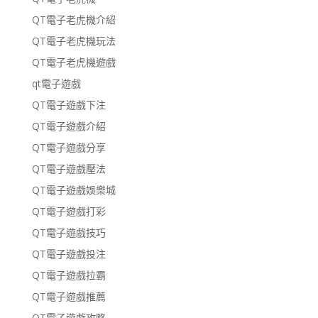
QT電子老虎機介紹
QT電子老虎機玩法
QT電子老虎機遊戲
qt電子遊戲
QT電子遊戲下注
QT電子遊戲介紹
QT電子遊戲分享
QT電子遊戲壓法
QT電子遊戲娛樂城
QT電子遊戲打彩
QT電子遊戲技巧
QT電子遊戲投注
QT電子遊戲拉霸
QT電子遊戲推薦
QT電子遊戲攻略