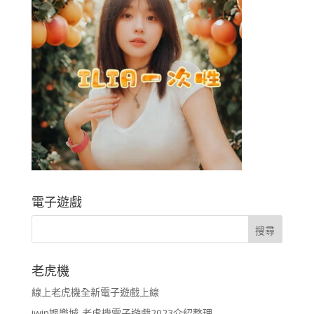
電子遊戲
老虎機
線上老虎機全新電子遊戲上線
iwin娛樂城-老虎機電子遊戲2023介紹整理