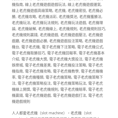
機指南
,
線上老虎機遊戲遊戲玩法
,
線上老虎機遊戲運氣
,
線上老虎機遊戲高級策略
,
老虎機
,
老虎機密技
,
老虎機必
勝
,
老虎機攻略
,
老虎機派彩
,
老虎機獎池
,
老虎機獲勝法
,
老虎機玩法
,
老虎機玩法規則
,
老虎機玩法遊戲
,
老虎機理
論
,
老虎機破解
,
老虎機線上
,
老虎機規則
,
老虎機規則技巧
,
老虎機規則贏錢
,
老虎機遊戲
,
老虎機遊戲壓注
,
老虎機遊
戲廳
,
老虎機遊戲必勝
,
老虎機遊戲投注策略
,
老虎機遊戲
機台
,
電子老虎機
,
電子老虎機下注策略
,
電子老虎機公式
,
電子老虎機取勝技巧
,
電子老虎機回報率
,
電子老虎機基本
介紹
,
電子老虎機大獎
,
電子老虎機大獎投注
,
電子老虎機
娛樂城
,
電子老虎機差異
,
電子老虎機投注策略
,
電子老虎
機指南
,
電子老虎機攻略
,
電子老虎機教學
,
電子老虎機機
率
,
電子老虎機種類
,
電子老虎機策略
,
電子老虎機策略下
注
,
電子老虎機策略投注
,
電子老虎機策略玩法
,
電子老虎
機線上開獎
,
電子老虎機規則
,
電子老虎機賠率
,
電子老虎
機贏錢
,
電子老虎機遊戲
,
電子老虎機遊戲打法
,
電子老虎
機遊戲規則
人人都愛老虎機（slot machine），老虎機（slot