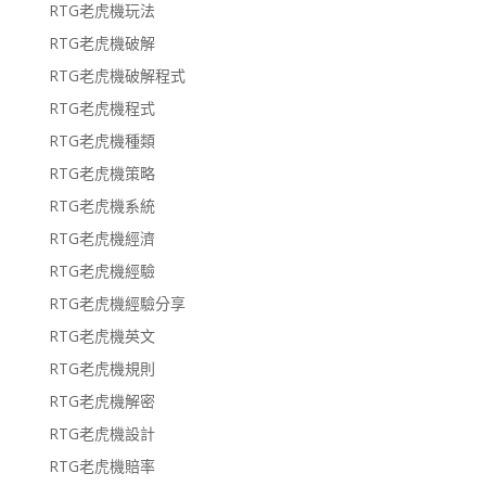
RTG老虎機玩法
RTG老虎機破解
RTG老虎機破解程式
RTG老虎機程式
RTG老虎機種類
RTG老虎機策略
RTG老虎機系統
RTG老虎機經濟
RTG老虎機經驗
RTG老虎機經驗分享
RTG老虎機英文
RTG老虎機規則
RTG老虎機解密
RTG老虎機設計
RTG老虎機賠率