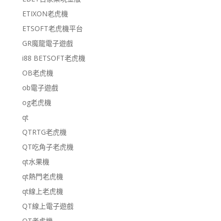
ETIXON老虎機
ETSOFT老虎機平台
GR魔龍電子遊戲
i88 BETSOFT老虎機
OB老虎機
ob電子遊戲
og老虎機
qt
QTRTG老虎機
QT吃角子老虎機
qt水果機
qt熱門老虎機
qt線上老虎機
QT線上電子遊戲
QT老虎機