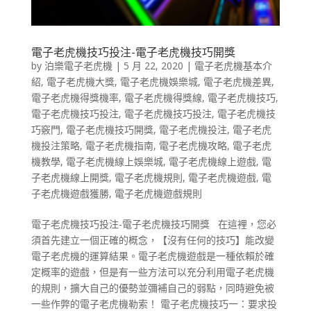
電子老虎機技巧投注-電子老虎機技巧開獎
by
泊樂電子老虎機
|
5 月 22, 2020
|
電子老虎機基本介
紹
,
電子老虎機大獎
,
電子老虎機娛樂城
,
電子老虎機差異
,
電子老虎機得獎機率
,
電子老虎機得獎線
,
電子老虎機技巧
,
電子老虎機技巧投注
,
電子老虎機技巧投注
,
電子老虎機技
巧竅門
,
電子老虎機技巧開獎
,
電子老虎機投注
,
電子老虎
機投注策略
,
電子老虎機指南
,
電子老虎機攻略
,
電子老虎
機教學
,
電子老虎機線上娛樂城
,
電子老虎機線上遊戲
,
電
子老虎機線上開獎
,
電子老虎機規則
,
電子老虎機遊戲
,
電
子老虎機遊戲獲勝
,
電子老虎機遊戲規則
電子老虎機技巧投注-電子老虎機技巧開獎 在這裡，您必
須首先建立一個正確的概念，【沒有任何的技巧】能改變
電子老虎機的運算結果。電子老虎機遊戲是一種依賴於確
定概率的遊戲，但是有一些方法可以充分利用電子老虎機
的規則，擴大自己的優勢並彌補自己的弱點，同時避免被
一些作弊的電子老虎機勒索！ 電子老虎機技巧一：要求投