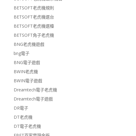
BETSOFT老虎機規則
BETSOFT老虎機選台
BETSOFT老虎機選檯
BETSOFT角子老虎機
BNG老虎機遊戲
bng電子
BNG電子遊戲
BWIN老虎機
BWIN電子遊戲
Dreamtech電子老虎機
Dreamtech電子遊戲
DR電子
DT老虎機
DT電子老虎機
EBET百家樂現金版