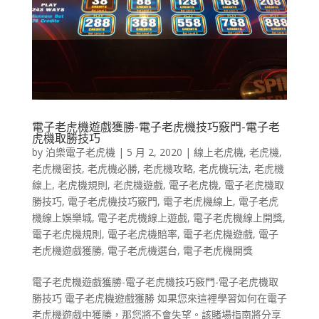
電子老虎機遊戲獲勝-電子老虎機技巧竅門-電子老
虎機取勝技巧
by
泊樂電子老虎機
|
5 月 2, 2020
|
線上老虎機
,
老虎機
,
老虎機密技
,
老虎機必勝
,
老虎機攻略
,
老虎機玩法
,
老虎機
線上
,
老虎機規則
,
老虎機遊戲
,
電子老虎機
,
電子老虎機取
勝技巧
,
電子老虎機技巧竅門
,
電子老虎機線上
,
電子老虎
機線上娛樂城
,
電子老虎機線上遊戲
,
電子老虎機線上開獎
,
電子老虎機規則
,
電子老虎機賠率
,
電子老虎機遊戲
,
電子
老虎機遊戲獲勝
,
電子老虎機選台
,
電子老虎機開獎
電子老虎機遊戲獲勝-電子老虎機技巧竅門-電子老虎機取
勝技巧 電子老虎機遊戲獲勝 如果您來這裡學習如何在電子
老虎機遊戲中獲勝，那您將不會失望。該賭場指南將分享