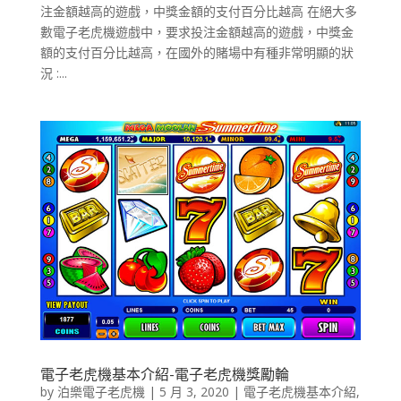
注金額越高的遊戲，中獎金額的支付百分比越高 在絕大多
數電子老虎機遊戲中，要求投注金額越高的遊戲，中獎金
額的支付百分比越高，在國外的賭場中有種非常明顯的狀
況 :...
電子老虎機基本介紹-電子老虎機獎勵輪
by
泊樂電子老虎機
|
5 月 3, 2020
|
電子老虎機基本介紹
,