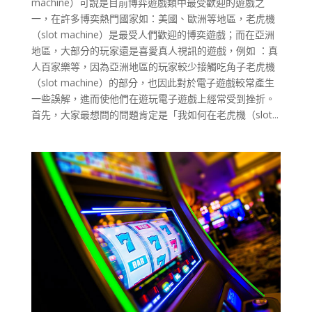
machine）可說是目前博弈遊戲類中最受歡迎的遊戲之
一，在許多博奕熱門國家如：美國、歐洲等地區，老虎機
（slot machine）是最受人們歡迎的博奕遊戲；而在亞洲
地區，大部分的玩家還是喜愛真人視訊的遊戲，例如 ：真
人百家樂等，因為亞洲地區的玩家較少接觸吃角子老虎機
（slot machine）的部分，也因此對於電子遊戲較常產生
一些誤解，進而使他們在遊玩電子遊戲上經常受到挫折。
首先，大家最想問的問題肯定是「我如何在老虎機（slot...