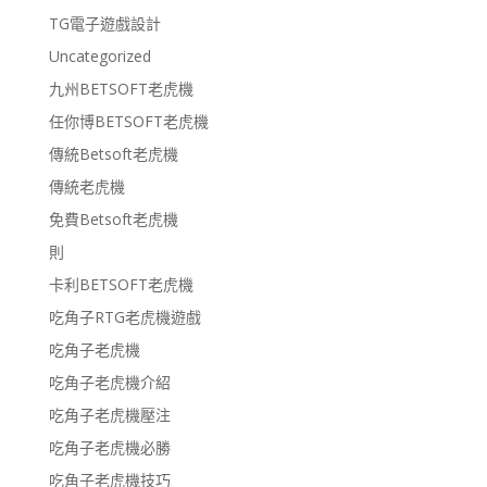
TG電子遊戲設計
Uncategorized
九州BETSOFT老虎機
任你博BETSOFT老虎機
傳統Betsoft老虎機
傳統老虎機
免費Betsoft老虎機
則
卡利BETSOFT老虎機
吃角子RTG老虎機遊戲
吃角子老虎機
吃角子老虎機介紹
吃角子老虎機壓注
吃角子老虎機必勝
吃角子老虎機技巧