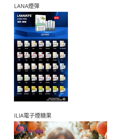
LANA煙彈
ILIA電子煙糖果