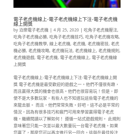
電子老虎機線上-電子老虎機線上下注-電子老虎機
線上開獎
by
泊樂電子老虎機
|
4 月 25, 2020
|
吃角子老虎機壓注
,
吃角子老虎機必勝
,
吃角子老虎機技巧
,
吃角子老虎機攻略
,
吃角子老虎機教學
,
線上老虎機
,
老虎機
,
老虎機密技
,
老虎
機必勝
,
老虎機攻略
,
老虎機玩法
,
老虎機線上
,
老虎機規則
,
老虎機遊戲
,
電子老虎機
,
電子老虎機線上
,
電子老虎機線
上開獎
電子老虎機線上-電子老虎機線上下注-電子老虎機線上開
獎 電子老虎機是最受歡迎的遊戲之一。他們不僅很有趣，
而且贏得大獎的機會也很高。他們也很容易玩！但是，即
使不是大多數玩家，有些人也不知道玩這些電子老虎機的
來龍去脈。 而且，他們常常失敗。好吧，這不必是平常的
情況，因為有很多技巧和竅門可用來學習贏得電子老虎
機。繼續閱讀以了解如何！ 遵循一站式遊戲規則。 此規則
意味著您只能一次並以最大數量玩一台電子老虎機。如果
您贏了，那麼您可以再次進行另一回合。這與在最佳投注