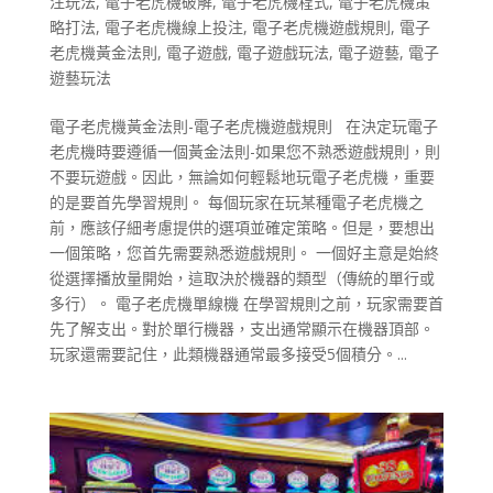
注玩法
,
電子老虎機破解
,
電子老虎機程式
,
電子老虎機策
略打法
,
電子老虎機線上投注
,
電子老虎機遊戲規則
,
電子
老虎機黃金法則
,
電子遊戲
,
電子遊戲玩法
,
電子遊藝
,
電子
遊藝玩法
電子老虎機黃金法則-電子老虎機遊戲規則 在決定玩電子
老虎機時要遵循一個黃金法則-如果您不熟悉遊戲規則，則
不要玩遊戲。因此，無論如何輕鬆地玩電子老虎機，重要
的是要首先學習規則。 每個玩家在玩某種電子老虎機之
前，應該仔細考慮提供的選項並確定策略。但是，要想出
一個策略，您首先需要熟悉遊戲規則。 一個好主意是始終
從選擇播放量開始，這取決於機器的類型（傳統的單行或
多行）。 電子老虎機單線機 在學習規則之前，玩家需要首
先了解支出。對於單行機器，支出通常顯示在機器頂部。
玩家還需要記住，此類機器通常最多接受5個積分。...