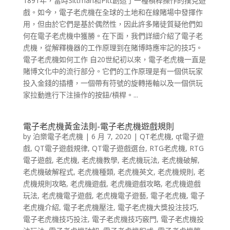
1891年，當時Sittman和Pitt創造了一種槓桿操作的撲克遊
戲。如今，電子老虎機在全球的土地和在線賭場中發揮作
用，但由於它們是基於偶然性，因此許多賭徒質疑他們如
何在電子老虎機中獲勝。在下面，我們詳細介紹了電子老
虎機，從解釋機器的工作原理到在賭博時應牢記的技巧。
電子老虎機如何工作 自20世紀初以來，電子老虎機一直是
賭博文化中的流行部分。它們的工作原理是有一個供玩家
投入金錢的插槽，一個帶有符號的旋轉捲軸以及一個供玩
家拉動進行下注操作的按鈕/槓桿。...
電子老虎機黃金法則-電子老虎機遊戲規則
by
泊樂電子老虎機
|
6 月 7, 2020
|
QT老虎機
,
qt電子遊
戲
,
QT電子遊戲規律
,
QT電子遊戲選台
,
RTG老虎機
,
RTG
電子遊戲
,
老虎機
,
老虎機教學
,
老虎機玩法
,
老虎機破解
,
老虎機破解程式
,
老虎機種類
,
老虎機英文
,
老虎機規則
,
老
虎機規則攻略
,
老虎機遊戲
,
老虎機遊戲攻略
,
老虎機遊戲
玩法
,
老虎機電子遊戲
,
老虎機電子遊藝
,
電子老虎機
,
電子
老虎機介紹
,
電子老虎機壓注
,
電子老虎機大獎投注技巧
,
電子老虎機技巧投注
,
電子老虎機技巧竅門
,
電子老虎機投