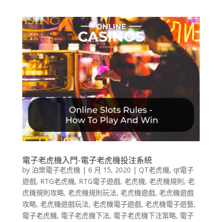
電子老虎機入門-電子老虎機投注系統
by
泊樂電子老虎機
|
6 月 15, 2020
|
QT老虎機
,
qt電子
遊戲
,
RTG老虎機
,
RTG電子遊戲
,
老虎機
,
老虎機規則
,
老
虎機規則攻略
,
老虎機規則玩法
,
老虎機遊戲
,
老虎機遊戲
攻略
,
老虎機遊戲玩法
,
老虎機電子遊戲
,
老虎機電子遊藝
,
電子老虎機
,
電子老虎機下法
,
電子老虎機下注策略
,
電子