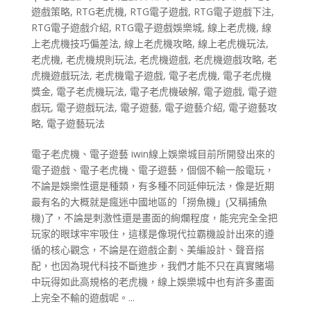
遊戲策略
,
RTG老虎機
,
RTG電子遊戲
,
RTG電子遊戲下注
,
RTG電子遊戲介紹
,
RTG電子遊戲娛樂城
,
線上老虎機
,
線
上老虎機技巧偏差法
,
線上老虎機攻略
,
線上老虎機玩法
,
老虎機
,
老虎機規則玩法
,
老虎機遊戲
,
老虎機遊戲攻略
,
老
虎機遊戲玩法
,
老虎機電子遊戲
,
電子老虎機
,
電子老虎機
獎金
,
電子老虎機玩法
,
電子老虎機破解
,
電子遊戲
,
電子遊
戲玩
,
電子遊戲玩法
,
電子遊藝
,
電子遊藝介紹
,
電子遊藝攻
略
,
電子遊藝玩法
電子老虎機、電子遊藝 iwin線上娛樂城目前所開發出來的
電子遊戲、電子老虎機、電子遊藝，個個不輸一般電玩，
不論是娛樂性還是種類，有多種不同延伸玩法，像是近期
最有名的大概就是瘋迷中國地區的「撈魚機」(又稱捕魚
機)了，不論是刺激性還是畫面的絢爛程度，能完完全全把
玩家的眼球牢牢吸住，這樣是像現代拉霸機設計出來的遵
循的核心觀念，不論是在遊戲企劃、美編設計、聲音搭
配，也因為現代科技不斷進步，我們才能不只在真實賭場
中玩得如此高規格的老虎機，線上娛樂城中也有許多畫面
上完全不輸的遊戲呢。...