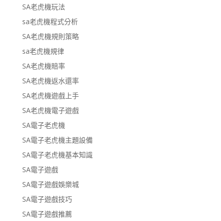
SA老虎機玩法
sa老虎機程式分析
SA老虎機規則策略
sa老虎機規律
SA老虎機賠率
SA老虎機返水還率
SA老虎機遊戲上手
SA老虎機電子遊戲
SA電子老虎機
SA電子老虎機主題設備
SA電子老虎機基本知識
SA電子遊戲
SA電子遊戲娛樂城
SA電子遊戲技巧
SA電子遊戲推薦