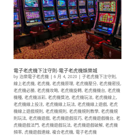
電子老虎機下注守則-電子老虎機娛樂城
by
泊樂電子老虎機
|
6 月 4, 2020
|
子老虎機下注守則
,
線上老虎機
,
老虎機
,
老虎機原理
,
老虎機壓分
,
老虎機密技
,
老虎機必勝
,
老虎機攻略
,
老虎機旋轉
,
老虎機機台
,
老虎機
機種
,
老虎機派彩
,
老虎機獎池
,
老虎機玩法
,
老虎機線上
,
老虎機線上投注
,
老虎機線上玩法
,
老虎機線上遊戲
,
老虎
機線上遊戲規則
,
老虎機規則
,
老虎機規則教學
,
老虎機規
則玩法
,
老虎機遊戲
,
老虎機遊戲技巧
,
老虎機遊戲機台
,
老
虎機遊戲法門
,
老虎機遊戲玩法
,
老虎機遊戲破解
,
老虎機
頻率
,
虎機遊戲連線
,
複合老虎機
,
電子老虎機