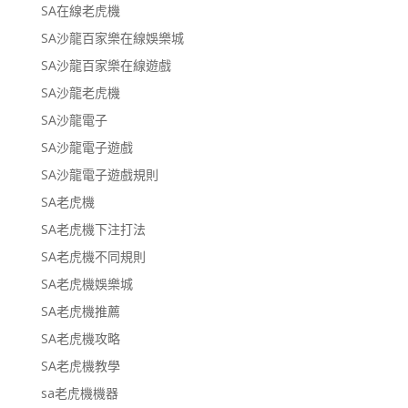
SA在線老虎機
SA沙龍百家樂在線娛樂城
SA沙龍百家樂在線遊戲
SA沙龍老虎機
SA沙龍電子
SA沙龍電子遊戲
SA沙龍電子遊戲規則
SA老虎機
SA老虎機下注打法
SA老虎機不同規則
SA老虎機娛樂城
SA老虎機推薦
SA老虎機攻略
SA老虎機教學
sa老虎機機器