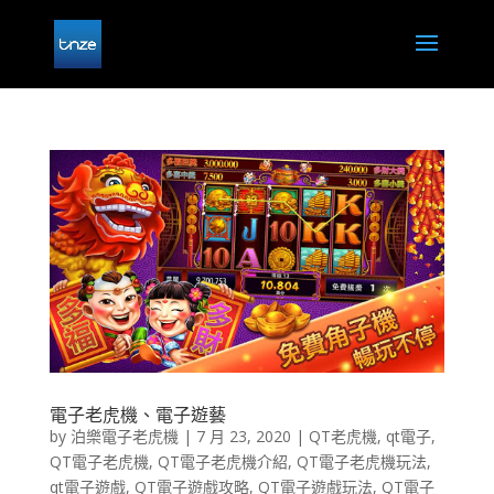
電子老虎機、電子遊藝
by
泊樂電子老虎機
|
7 月 23, 2020
|
QT老虎機
,
qt電子
,
QT電子老虎機
,
QT電子老虎機介紹
,
QT電子老虎機玩法
,
qt電子遊戲
,
QT電子遊戲攻略
,
QT電子遊戲玩法
,
QT電子