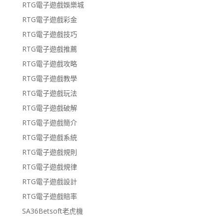
RTG電子遊戲娛樂城
RTG電子遊戲彩金
RTG電子遊戲技巧
RTG電子遊戲推薦
RTG電子遊戲攻略
RTG電子遊戲教學
RTG電子遊戲玩法
RTG電子遊戲破解
RTG電子遊戲簡介
RTG電子遊戲系統
RTG電子遊戲規則
RTG電子遊戲規律
RTG電子遊戲設計
RTG電子遊戲賠率
SA36Betsoft老虎機