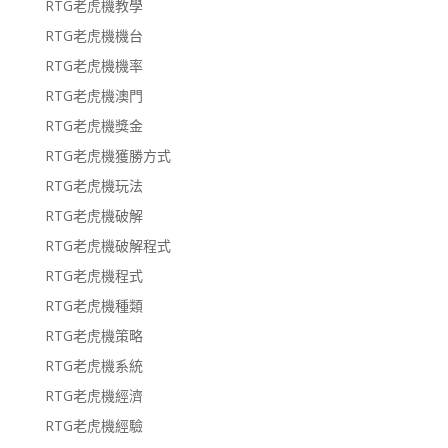
RTG老虎機教學
RTG老虎機機台
RTG老虎機機率
RTG老虎機澳門
RTG老虎機獎金
RTG老虎機獲勝方式
RTG老虎機玩法
RTG老虎機破解
RTG老虎機破解程式
RTG老虎機程式
RTG老虎機種類
RTG老虎機策略
RTG老虎機系統
RTG老虎機經濟
RTG老虎機經驗