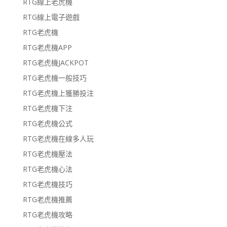
RTG線上老虎機
RTG線上電子遊戲
RTG老虎機
RTG老虎機APP
RTG老虎機JACKPOT
RTG老虎機一般技巧
RTG老虎機上獲勝投注
RTG老虎機下注
RTG老虎機公式
RTG老虎機在線多人玩
RTG老虎機壓法
RTG老虎機心法
RTG老虎機技巧
RTG老虎機推薦
RTG老虎機攻略