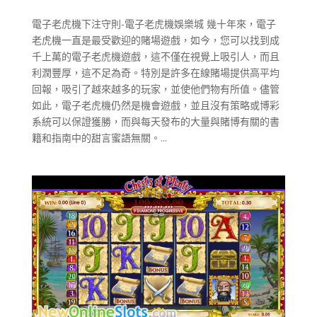
電子老虎機下注守則-電子老虎機娛樂城 幾十年來，電子
老虎機一直是最受歡迎的賭場遊戲，如今，您可以找到成
千上萬的電子老虎機遊戲，這不僅在視覺上吸引人，而且
利潤豐厚，這不足為奇。特別是許多在線賭場提供高平均
回報，吸引了越來越多的玩家，並使他們物有所值。儘管
如此，電子老虎機仍然是機會遊戲，並且沒有策略或博彩
系統可以保證獲勝，而與每天發布的大量與賭博有關的書
籍和指南中的甜言蜜語無關。...