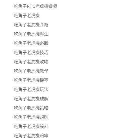
吃角子RTG老虎機遊戲
吃角子老虎機
吃角子老虎機介紹
吃角子老虎機壓注
吃角子老虎機必勝
吃角子老虎機技巧
吃角子老虎機攻略
吃角子老虎機教學
吃角子老虎機機率
吃角子老虎機玩法
吃角子老虎機破解
吃角子老虎機策略
吃角子老虎機規則
吃角子老虎機設計
吃角子老虎機賠率