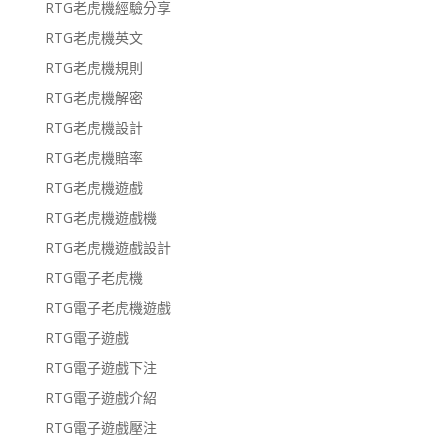
RTG老虎機經驗分享
RTG老虎機英文
RTG老虎機規則
RTG老虎機解密
RTG老虎機設計
RTG老虎機賠率
RTG老虎機遊戲
RTG老虎機遊戲機
RTG老虎機遊戲設計
RTG電子老虎機
RTG電子老虎機遊戲
RTG電子遊戲
RTG電子遊戲下注
RTG電子遊戲介紹
RTG電子遊戲壓注