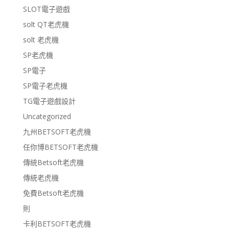
SLOT電子遊戲
solt QT老虎機
solt 老虎機
SP老虎機
SP電子
SP電子老虎機
TG電子遊戲設計
Uncategorized
九州BETSOFT老虎機
任你博BETSOFT老虎機
傳統Betsoft老虎機
傳統老虎機
免費Betsoft老虎機
則
卡利BETSOFT老虎機