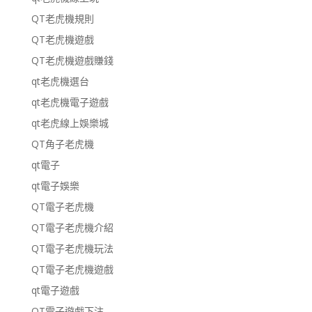
QT老虎機規則
QT老虎機遊戲
QT老虎機遊戲賺錢
qt老虎機選台
qt老虎機電子遊戲
qt老虎線上娛樂城
QT角子老虎機
qt電子
qt電子娛樂
QT電子老虎機
QT電子老虎機介紹
QT電子老虎機玩法
QT電子老虎機遊戲
qt電子遊戲
QT電子遊戲下注