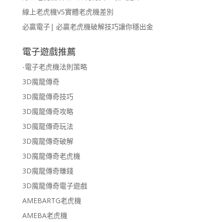
線上老虎機VS實體老虎機差別
必贏電子| 必贏老虎機破解技巧讓你穩出金
電子遊戲推薦
-電子老虎機法則策略
3D魔龍傳奇
3D魔龍傳奇技巧
3D魔龍傳奇攻略
3D魔龍傳奇玩法
3D魔龍傳奇破解
3D魔龍傳奇老虎機
3D魔龍傳奇賺錢
3D魔龍傳奇電子遊戲
AMEBARTG老虎機
AMEBA老虎機