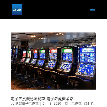
電子老虎機秘密秘訣-電子老虎機策略
by
泊樂電子老虎機
|
6 月 9, 2020
|
線上老虎機
,
線上老