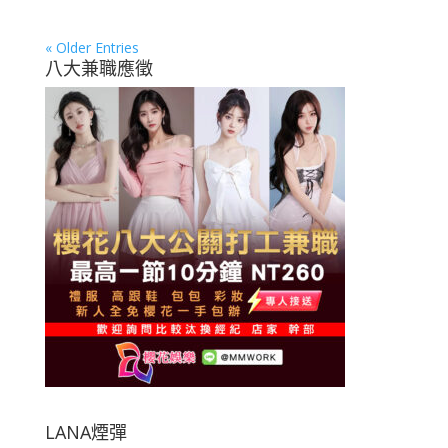
« Older Entries
八大兼職應徵
LANA煙彈