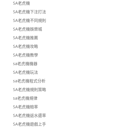
SA老虎機
SA老虎機下注打法
SA老虎機不同規則
SA老虎機娛樂城
SA老虎機推薦
SA老虎機攻略
SA老虎機教學
sa老虎機機器
SA老虎機玩法
sa老虎機程式分析
SA老虎機規則策略
sa老虎機規律
SA老虎機賠率
SA老虎機返水還率
SA老虎機遊戲上手