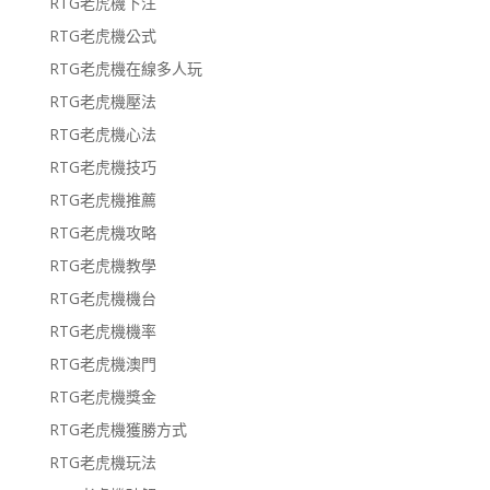
RTG老虎機下注
RTG老虎機公式
RTG老虎機在線多人玩
RTG老虎機壓法
RTG老虎機心法
RTG老虎機技巧
RTG老虎機推薦
RTG老虎機攻略
RTG老虎機教學
RTG老虎機機台
RTG老虎機機率
RTG老虎機澳門
RTG老虎機獎金
RTG老虎機獲勝方式
RTG老虎機玩法