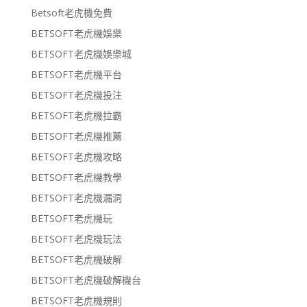
Betsoft老虎機免費
BETSOFT老虎機娛樂
BETSOFT老虎機娛樂城
BETSOFT老虎機平台
BETSOFT老虎機投注
BETSOFT老虎機拉霸
BETSOFT老虎機推薦
BETSOFT老虎機攻略
BETSOFT老虎機教學
BETSOFT老虎機漏洞
BETSOFT老虎機玩
BETSOFT老虎機玩法
BETSOFT老虎機破解
BETSOFT老虎機破解機台
BETSOFT老虎機規則