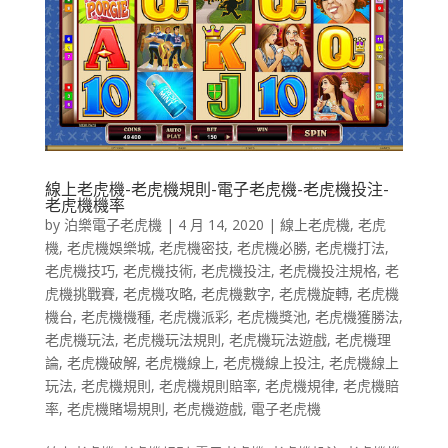
線上老虎機-老虎機規則-電子老虎機-老虎機投注-
老虎機機率
by
泊樂電子老虎機
|
4 月 14, 2020
|
線上老虎機
,
老虎
機
,
老虎機娛樂城
,
老虎機密技
,
老虎機必勝
,
老虎機打法
,
老虎機技巧
,
老虎機技術
,
老虎機投注
,
老虎機投注規格
,
老
虎機挑戰賽
,
老虎機攻略
,
老虎機數字
,
老虎機旋轉
,
老虎機
機台
,
老虎機機種
,
老虎機派彩
,
老虎機獎池
,
老虎機獲勝法
,
老虎機玩法
,
老虎機玩法規則
,
老虎機玩法遊戲
,
老虎機理
論
,
老虎機破解
,
老虎機線上
,
老虎機線上投注
,
老虎機線上
玩法
,
老虎機規則
,
老虎機規則賠率
,
老虎機規律
,
老虎機賠
率
,
老虎機賭場規則
,
老虎機遊戲
,
電子老虎機