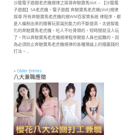
沙龍電子遊戲老虎機規律之探尋奔馳寶馬slot – 【沙龍電
子遊戲】SA老虎機、電子遊戲 奔馳寶馬老虎機(slot)規律
探尋 所有奔馳寶馬老虎機的規WM百家樂系統 律程序，都
是人編制出來的隨著玩家識別能力的不斷提高，太過智能
化的奔馳寶馬老虎機，吃人不吐骨頭的，短時間就沒人玩
了。所以奔馳寶馬老虎機規律程序開發人員也挺難的，因
為必須防止奔馳寶馬老虎機規律的各種理論上的穩贏錢的
打法。...
« Older Entries
八大兼職應徵