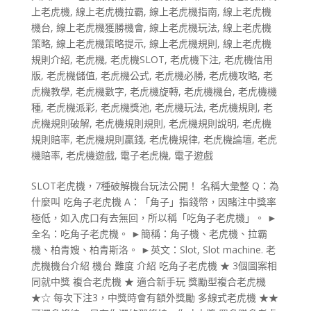
上老虎機
,
線上老虎機拉霸
,
線上老虎機指南
,
線上老虎機
機台
,
線上老虎機獲勝機會
,
線上老虎機玩法
,
線上老虎機
策略
,
線上老虎機策略提示
,
線上老虎機規則
,
線上老虎機
規則介紹
,
老虎機
,
老虎機SLOT
,
老虎機下注
,
老虎機信用
版
,
老虎機儲值
,
老虎機公式
,
老虎機必勝
,
老虎機攻略
,
老
虎機教學
,
老虎機數字
,
老虎機旋轉
,
老虎機機台
,
老虎機機
種
,
老虎機派彩
,
老虎機獎池
,
老虎機玩法
,
老虎機規則
,
老
虎機規則破解
,
老虎機規則規則
,
老虎機規則說明
,
老虎機
規則賠率
,
老虎機規則贏錢
,
老虎機規律
,
老虎機論壇
,
老虎
機賠率
,
老虎機遊戲
,
電子老虎機
,
電子遊戲
SLOT老虎機，7種破解機台玩法公開！ 名稱大彙整 Q：為
什麼叫 吃角子老虎機 A：「角子」指錢幣，因賭注中獎率
極低，如入虎口有去無回，所以稱「吃角子老虎機」。 ►
全名：吃角子老虎機。 ►簡稱：角子機、老虎機、拉霸
機、柏青嫂、柏青斯洛。 ►英文：Slot, Slot machine. 老
虎機機台介紹 機台 難度 介紹 吃角子老虎機 ★ 3個圖案相
同就中獎 複合老虎機 ★ 適合新手玩 獎勵型複合老虎機
★☆ 每次下注3，中獎時會有額外獎勵 多線式老虎機 ★★