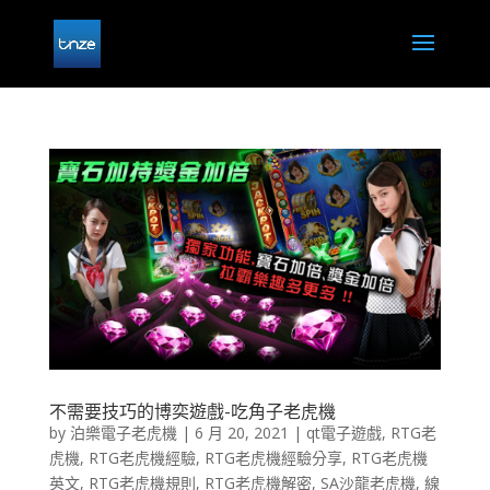
不需要技巧的博奕遊戲-吃角子老虎機
by
泊樂電子老虎機
|
6 月 20, 2021
|
qt電子遊戲
,
RTG老
虎機
,
RTG老虎機經驗
,
RTG老虎機經驗分享
,
RTG老虎機
英文
,
RTG老虎機規則
,
RTG老虎機解密
,
SA沙龍老虎機
,
線