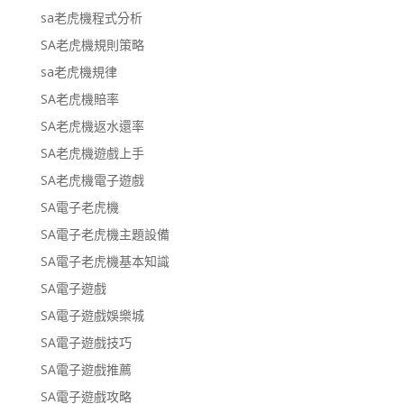
sa老虎機程式分析
SA老虎機規則策略
sa老虎機規律
SA老虎機賠率
SA老虎機返水還率
SA老虎機遊戲上手
SA老虎機電子遊戲
SA電子老虎機
SA電子老虎機主題設備
SA電子老虎機基本知識
SA電子遊戲
SA電子遊戲娛樂城
SA電子遊戲技巧
SA電子遊戲推薦
SA電子遊戲攻略