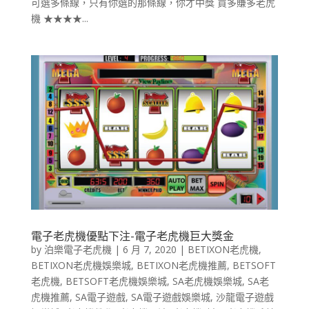
可選多條線，只有你選的那條線，你才中獎 買多賺多老虎
機 ★★★★...
電子老虎機優點下注-電子老虎機巨大獎金
by
泊樂電子老虎機
|
6 月 7, 2020
|
BETIXON老虎機
,
BETIXON老虎機娛樂城
,
BETIXON老虎機推薦
,
BETSOFT
老虎機
,
BETSOFT老虎機娛樂城
,
SA老虎機娛樂城
,
SA老
虎機推薦
,
SA電子遊戲
,
SA電子遊戲娛樂城
,
沙龍電子遊戲