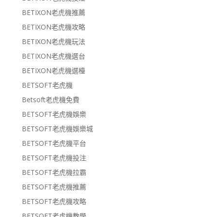
BETIXON老虎機推薦
BETIXON老虎機攻略
BETIXON老虎機玩法
BETIXON老虎機選台
BETIXON老虎機選檯
BETSOFT老虎機
Betsoft老虎機免費
BETSOFT老虎機娛樂
BETSOFT老虎機娛樂城
BETSOFT老虎機平台
BETSOFT老虎機投注
BETSOFT老虎機拉霸
BETSOFT老虎機推薦
BETSOFT老虎機攻略
BETSOFT老虎機教學