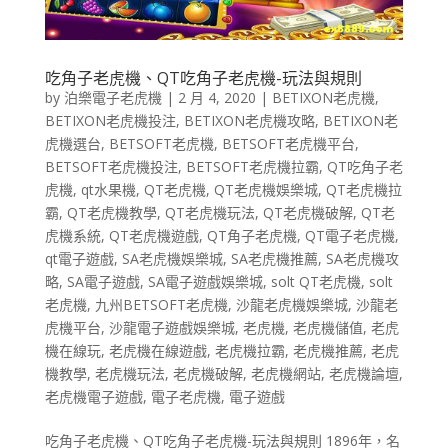
吃角子老虎機、QT吃角子老虎機-玩法與規則
by
泊樂電子老虎機
|
2 月 4, 2020
|
BETIXON老虎機
,
BETIXON老虎機投注
,
BETIXON老虎機攻略
,
BETIXON老
虎機選台
,
BETSOFT老虎機
,
BETSOFT老虎機平台
,
BETSOFT老虎機投注
,
BETSOFT老虎機拉霸
,
QT吃角子老
虎機
,
qt水果機
,
QT老虎機
,
QT老虎機娛樂城
,
QT老虎機拉
霸
,
QT老虎機教學
,
QT老虎機玩法
,
QT老虎機破解
,
QT老
虎機系統
,
QT老虎機遊戲
,
QT角子老虎機
,
QT電子老虎機
,
qt電子遊戲
,
SA老虎機娛樂城
,
SA老虎機推薦
,
SA老虎機攻
略
,
SA電子遊戲
,
SA電子遊戲娛樂城
,
solt QT老虎機
,
solt
老虎機
,
九州BETSOFT老虎機
,
沙龍老虎機娛樂城
,
沙龍老
虎機平台
,
沙龍電子遊戲娛樂城
,
老虎機
,
老虎機儲值
,
老虎
機在線玩
,
老虎機在線遊戲
,
老虎機拉霸
,
老虎機推薦
,
老虎
機教學
,
老虎機玩法
,
老虎機破解
,
老虎機網站
,
老虎機論壇
,
老虎機電子遊戲
,
電子老虎機
,
電子遊戲
吃角子老虎機、QT吃角子老虎機-玩法與規則 1896年，名