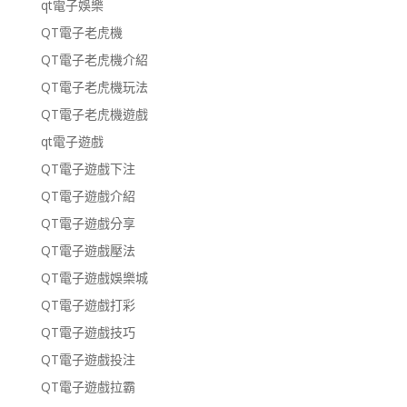
qt電子娛樂
QT電子老虎機
QT電子老虎機介紹
QT電子老虎機玩法
QT電子老虎機遊戲
qt電子遊戲
QT電子遊戲下注
QT電子遊戲介紹
QT電子遊戲分享
QT電子遊戲壓法
QT電子遊戲娛樂城
QT電子遊戲打彩
QT電子遊戲技巧
QT電子遊戲投注
QT電子遊戲拉霸