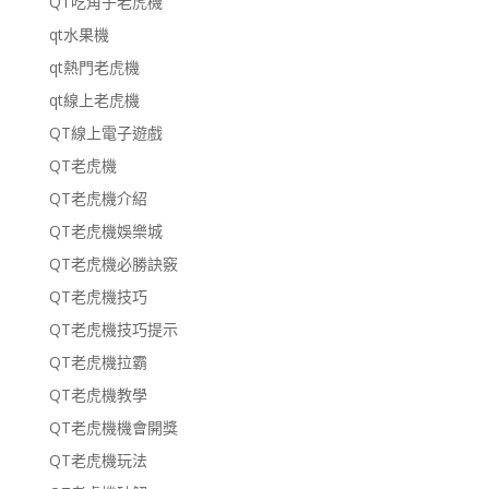
QT吃角子老虎機
qt水果機
qt熱門老虎機
qt線上老虎機
QT線上電子遊戲
QT老虎機
QT老虎機介紹
QT老虎機娛樂城
QT老虎機必勝訣竅
QT老虎機技巧
QT老虎機技巧提示
QT老虎機拉霸
QT老虎機教學
QT老虎機機會開獎
QT老虎機玩法