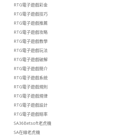
RTG電子遊戲彩金
RTG電子遊戲技巧
RTG電子遊戲推薦
RTG電子遊戲攻略
RTG電子遊戲教學
RTG電子遊戲玩法
RTG電子遊戲破解
RTG電子遊戲簡介
RTG電子遊戲系統
RTG電子遊戲規則
RTG電子遊戲規律
RTG電子遊戲設計
RTG電子遊戲賠率
SA36Betsoft老虎機
SA在線老虎機