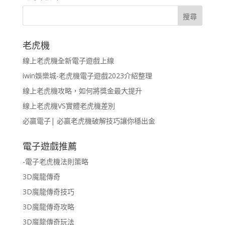
老虎機
線上老虎機全新電子遊戲上線
iwin娛樂城-老虎機電子遊戲2023介紹整理
線上老虎機攻略，如何將獎金最大提升
線上老虎機VS實體老虎機差別
必贏電子| 必贏老虎機破解技巧讓你穩出金
電子遊戲推薦
-電子老虎機法則策略
3D魔龍傳奇
3D魔龍傳奇技巧
3D魔龍傳奇攻略
3D魔龍傳奇玩法