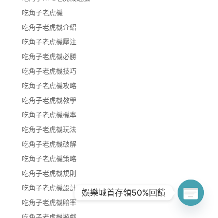
吃角子老虎機
吃角子老虎機介紹
吃角子老虎機壓注
吃角子老虎機必勝
吃角子老虎機技巧
吃角子老虎機攻略
吃角子老虎機教學
吃角子老虎機機率
吃角子老虎機玩法
吃角子老虎機破解
吃角子老虎機策略
吃角子老虎機規則
吃角子老虎機設計
娛樂城首存領50%回饋
吃角子老虎機賠率
吃角子老虎機遊戲