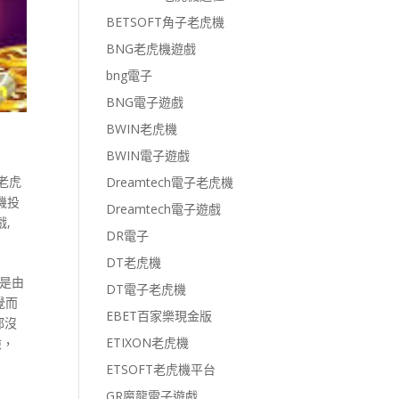
BETSOFT角子老虎機
BNG老虎機遊戲
bng電子
BNG電子遊戲
BWIN老虎機
BWIN電子遊戲
老虎
Dreamtech電子老虎機
機投
Dreamtech電子遊戲
戲
,
DR電子
DT老虎機
率是由
DT電子老虎機
覺而
EBET百家樂現金版
都沒
ETIXON老虎機
險，
ETSOFT老虎機平台
GR魔龍電子遊戲