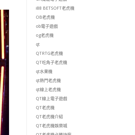
i88 BETSOFT老虎機
OB老虎機
ob電子遊戲
og老虎機
qt
QTRTG老虎機
QT吃角子老虎機
qt水果機
qt熱門老虎機
qt線上老虎機
QT線上電子遊戲
QT老虎機
QT老虎機介紹
QT老虎機娛樂城
QT老虎機必勝訣竅