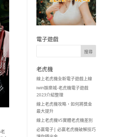
電子遊戲
老虎機
線上老虎機全新電子遊戲上線
iwin娛樂城-老虎機電子遊戲
2023介紹整理
線上老虎機攻略，如何將獎金
最大提升
線上老虎機VS實體老虎機差別
必贏電子| 必贏老虎機破解技巧
G老
讓你穩出金