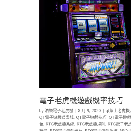
電子老虎機遊戲機率技巧
by
泊樂電子老虎機
|
8 月 9, 2020
|
qt線上老虎機
QT電子遊戲娛樂城
,
QT電子遊戲技巧
,
QT電子遊
台
,
RTG老虎機系統
,
RTG老虎機規則
,
RTG電子老
教學
,
RTG電子遊戲破解
,
RTG電子遊戲系統
,
吃角