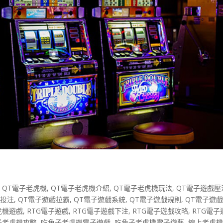
,
QT電子老虎機
,
QT電子老虎機介紹
,
QT電子老虎機玩法
,
QT電子遊戲壓
戲投注
,
QT電子遊戲拉霸
,
QT電子遊戲系統
,
QT電子遊戲規則
,
QT電子遊
虎機遊戲
,
RTG電子遊戲
,
RTG電子遊戲下注
,
RTG電子遊戲攻略
,
RTG電子
子老虎機攻略
,
吃角子老虎機電子遊戲
,
吃角子老虎機電子遊藝
,
線上老虎