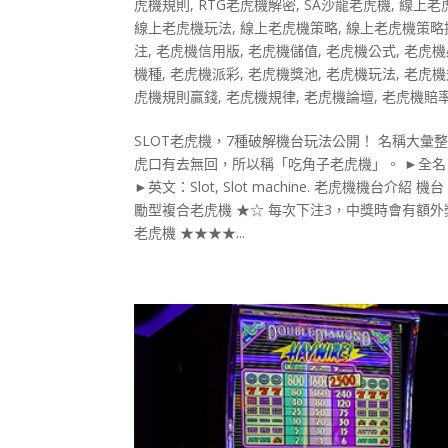
虎機規則
,
RTG老虎機解密
,
SA沙龍老虎機
,
線上老
線上老虎機玩法
,
線上老虎機策略
,
線上老虎機策略
注
,
老虎機信用版
,
老虎機儲值
,
老虎機公式
,
老虎機
機種
,
老虎機派彩
,
老虎機獎池
,
老虎機玩法
,
老虎機
虎機規則贏錢
,
老虎機規律
,
老虎機論壇
,
老虎機賠
SLOT老虎機，7種破解機台玩法公開！ 名稱大彙
虎口有去無回，所以稱「吃角子老虎機」。 ►全
►英文：Slot, Slot machine. 老虎機機台
勵型複合老虎機 ★☆ 每次下注3，中獎時會有額外
老虎機 ★★★★...