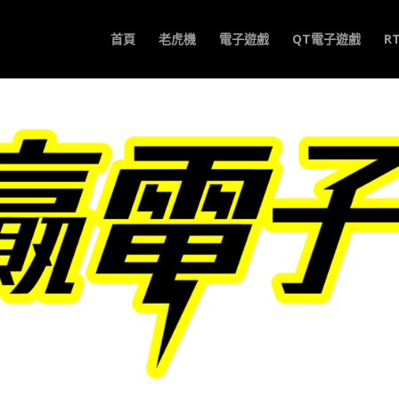
首頁
老虎機
電子遊戲
QT電子遊戲
R