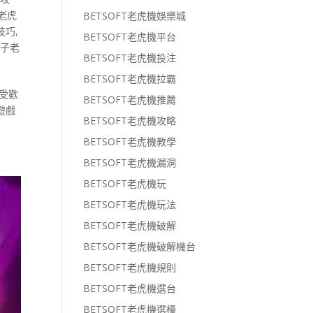
老虎
BETSOFT老虎機娛樂城
技巧
,
BETSOFT老虎機平台
電子老
BETSOFT老虎機投注
BETSOFT老虎機拉霸
受歡
BETSOFT老虎機推薦
遊戲
BETSOFT老虎機攻略
BETSOFT老虎機教學
BETSOFT老虎機漏洞
BETSOFT老虎機玩
BETSOFT老虎機玩法
BETSOFT老虎機破解
BETSOFT老虎機破解機台
BETSOFT老虎機規則
BETSOFT老虎機選台
BETSOFT老虎機選檯