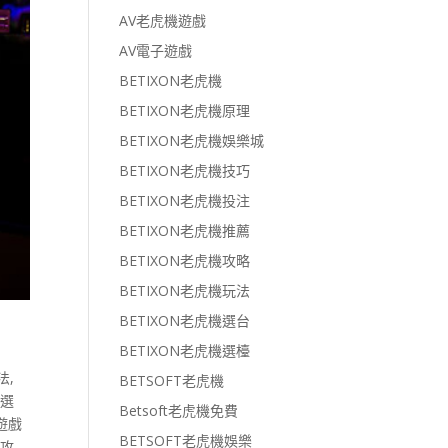
AV老虎機遊戲
AV電子遊戲
BETIXON老虎機
BETIXON老虎機原理
BETIXON老虎機娛樂城
BETIXON老虎機技巧
BETIXON老虎機投注
BETIXON老虎機推薦
BETIXON老虎機攻略
BETIXON老虎機玩法
BETIXON老虎機選台
BETIXON老虎機選檯
法
,
BETSOFT老虎機
戲選
Betsoft老虎機免費
遊戲
BETSOFT老虎機娛樂
機攻