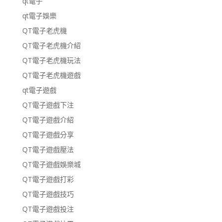
qt電子
qt電子娛樂
QT電子老虎機
QT電子老虎機介紹
QT電子老虎機玩法
QT電子老虎機遊戲
qt電子遊戲
QT電子遊戲下注
QT電子遊戲介紹
QT電子遊戲分享
QT電子遊戲壓法
QT電子遊戲娛樂城
QT電子遊戲打彩
QT電子遊戲技巧
QT電子遊戲投注