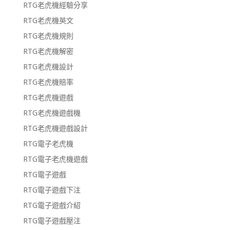
RTG老虎機經驗分享
RTG老虎機英文
RTG老虎機規則
RTG老虎機解密
RTG老虎機設計
RTG老虎機賠率
RTG老虎機遊戲
RTG老虎機遊戲機
RTG老虎機遊戲設計
RTG電子老虎機
RTG電子老虎機遊戲
RTG電子遊戲
RTG電子遊戲下注
RTG電子遊戲介紹
RTG電子遊戲壓注