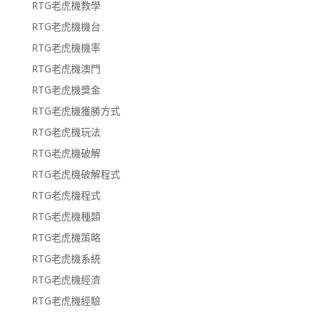
RTG老虎機教學
RTG老虎機機台
RTG老虎機機率
RTG老虎機澳門
RTG老虎機獎金
RTG老虎機獲勝方式
RTG老虎機玩法
RTG老虎機破解
RTG老虎機破解程式
RTG老虎機程式
RTG老虎機種類
RTG老虎機策略
RTG老虎機系統
RTG老虎機經濟
RTG老虎機經驗