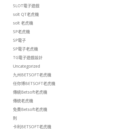
SLOT電子遊戲
solt QT老虎機
solt 老虎機
SP老虎機
SP電子
SP電子老虎機
TG電子遊戲設計
Uncategorized
九州BETSOFT老虎機
任你博BETSOFT老虎機
傳統Betsoft老虎機
傳統老虎機
免費Betsoft老虎機
則
卡利BETSOFT老虎機