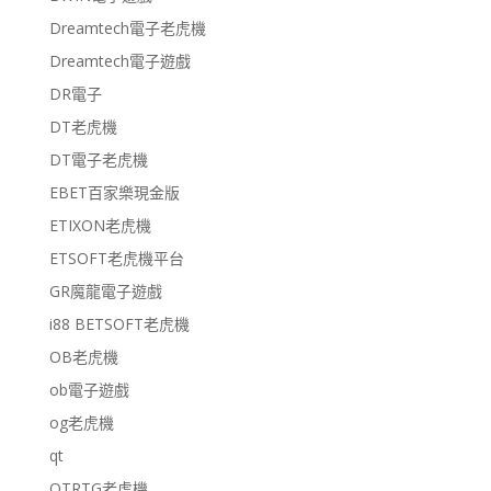
Dreamtech電子老虎機
Dreamtech電子遊戲
DR電子
DT老虎機
DT電子老虎機
EBET百家樂現金版
ETIXON老虎機
ETSOFT老虎機平台
GR魔龍電子遊戲
i88 BETSOFT老虎機
OB老虎機
ob電子遊戲
og老虎機
qt
QTRTG老虎機