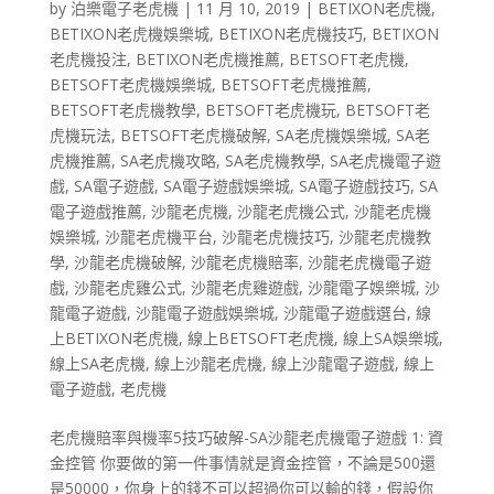
by
泊樂電子老虎機
|
11 月 10, 2019
|
BETIXON老虎機
,
BETIXON老虎機娛樂城
,
BETIXON老虎機技巧
,
BETIXON
老虎機投注
,
BETIXON老虎機推薦
,
BETSOFT老虎機
,
BETSOFT老虎機娛樂城
,
BETSOFT老虎機推薦
,
BETSOFT老虎機教學
,
BETSOFT老虎機玩
,
BETSOFT老
虎機玩法
,
BETSOFT老虎機破解
,
SA老虎機娛樂城
,
SA老
虎機推薦
,
SA老虎機攻略
,
SA老虎機教學
,
SA老虎機電子遊
戲
,
SA電子遊戲
,
SA電子遊戲娛樂城
,
SA電子遊戲技巧
,
SA
電子遊戲推薦
,
沙龍老虎機
,
沙龍老虎機公式
,
沙龍老虎機
娛樂城
,
沙龍老虎機平台
,
沙龍老虎機技巧
,
沙龍老虎機教
學
,
沙龍老虎機破解
,
沙龍老虎機賠率
,
沙龍老虎機電子遊
戲
,
沙龍老虎雞公式
,
沙龍老虎雞遊戲
,
沙龍電子娛樂城
,
沙
龍電子遊戲
,
沙龍電子遊戲娛樂城
,
沙龍電子遊戲選台
,
線
上BETIXON老虎機
,
線上BETSOFT老虎機
,
線上SA娛樂城
,
線上SA老虎機
,
線上沙龍老虎機
,
線上沙龍電子遊戲
,
線上
電子遊戲
,
老虎機
老虎機賠率與機率5技巧破解-SA沙龍老虎機電子遊戲 1: 資
金控管 你要做的第一件事情就是資金控管，不論是500還
是50000，你身上的錢不可以超過你可以輸的錢，假設你