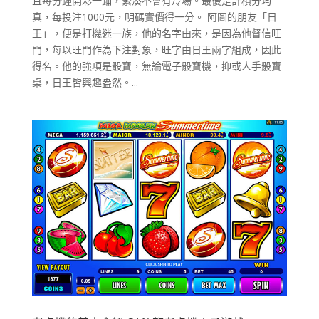
且每分鐘開彩一鋪，緊湊不會有冷場。最後是計積分均
真，每投注1000元，明碼實價得一分。 阿圖的朋友「日
王」，便是打機迷一族，他的名字由來，是因為他督信旺
門，每以旺門作為下注對象，旺字由日王兩字組成，因此
得名。他的強項是骰寶，無論電子骰寶機，抑或人手骰寶
桌，日王皆興趣盎然。...