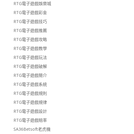
RTG電子遊戲娛樂城
RTG電子遊戲彩金
RTG電子遊戲技巧
RTG電子遊戲推薦
RTG電子遊戲攻略
RTG電子遊戲教學
RTG電子遊戲玩法
RTG電子遊戲破解
RTG電子遊戲簡介
RTG電子遊戲系統
RTG電子遊戲規則
RTG電子遊戲規律
RTG電子遊戲設計
RTG電子遊戲賠率
SA36Betsoft老虎機