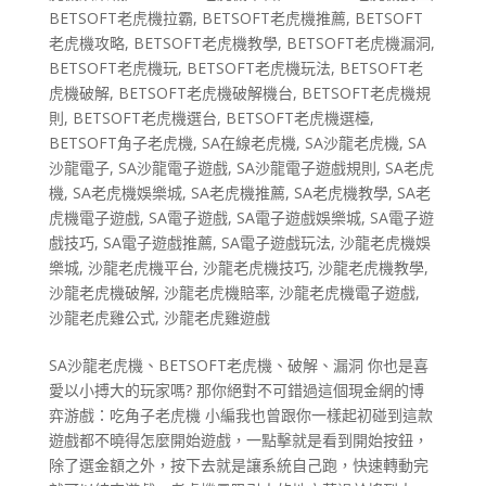
BETSOFT老虎機拉霸
,
BETSOFT老虎機推薦
,
BETSOFT
老虎機攻略
,
BETSOFT老虎機教學
,
BETSOFT老虎機漏洞
,
BETSOFT老虎機玩
,
BETSOFT老虎機玩法
,
BETSOFT老
虎機破解
,
BETSOFT老虎機破解機台
,
BETSOFT老虎機規
則
,
BETSOFT老虎機選台
,
BETSOFT老虎機選檯
,
BETSOFT角子老虎機
,
SA在線老虎機
,
SA沙龍老虎機
,
SA
沙龍電子
,
SA沙龍電子遊戲
,
SA沙龍電子遊戲規則
,
SA老虎
機
,
SA老虎機娛樂城
,
SA老虎機推薦
,
SA老虎機教學
,
SA老
虎機電子遊戲
,
SA電子遊戲
,
SA電子遊戲娛樂城
,
SA電子遊
戲技巧
,
SA電子遊戲推薦
,
SA電子遊戲玩法
,
沙龍老虎機娛
樂城
,
沙龍老虎機平台
,
沙龍老虎機技巧
,
沙龍老虎機教學
,
沙龍老虎機破解
,
沙龍老虎機賠率
,
沙龍老虎機電子遊戲
,
沙龍老虎雞公式
,
沙龍老虎雞遊戲
SA沙龍老虎機、BETSOFT老虎機、破解、漏洞 你也是喜
愛以小搏大的玩家嗎? 那你絕對不可錯過這個現金網的博
弈游戲：吃角子老虎機 小編我也曾跟你一樣起初碰到這款
遊戲都不曉得怎麼開始遊戲，一點擊就是看到開始按鈕，
除了選金額之外，按下去就是讓系統自己跑，快速轉動完