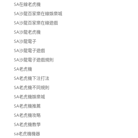
SA在線老虎機
SA沙龍百家樂在線娛樂城
SA沙龍百家樂在線遊戲
SA沙龍老虎機
SA沙龍電子
SA沙龍電子遊戲
SA沙龍電子遊戲規則
SA老虎機
SA老虎機下注打法
SA老虎機不同規則
SA老虎機娛樂城
SA老虎機推薦
SA老虎機攻略
SA老虎機教學
sa老虎機機器