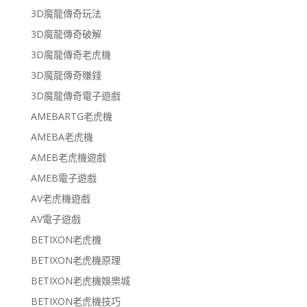
3D魔龍傳奇玩法
3D魔龍傳奇破解
3D魔龍傳奇老虎機
3D魔龍傳奇賺錢
3D魔龍傳奇電子遊戲
AMEBARTG老虎機
AMEBA老虎機
AMEB老虎機遊戲
AMEB電子遊戲
AV老虎機遊戲
AV電子遊戲
BETIXON老虎機
BETIXON老虎機原理
BETIXON老虎機娛樂城
BETIXON老虎機技巧