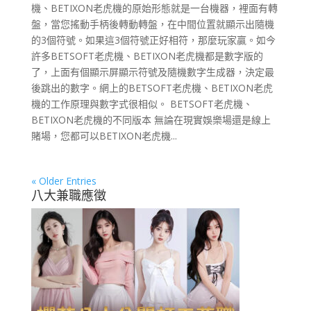
機、BETIXON老虎機的原始形態就是一台機器，裡面有轉
盤，當您搖動手柄後轉動轉盤，在中間位置就顯示出隨機
的3個符號。如果這3個符號正好相符，那麼玩家贏。如今
許多BETSOFT老虎機、BETIXON老虎機都是數字版的
了，上面有個顯示屏顯示符號及隨機數字生成器，決定最
後跳出的數字。網上的BETSOFT老虎機、BETIXON老虎
機的工作原理與數字式很相似。 BETSOFT老虎機、
BETIXON老虎機的不同版本 無論在現實娛樂場還是線上
賭場，您都可以BETIXON老虎機...
« Older Entries
八大兼職應徵