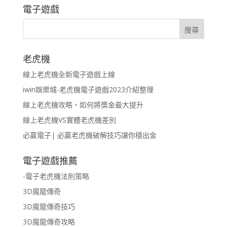
電子遊戲
老虎機
線上老虎機全新電子遊戲上線
iwin娛樂城-老虎機電子遊戲2023介紹整理
線上老虎機攻略，如何將獎金最大提升
線上老虎機VS實體老虎機差別
必贏電子| 必贏老虎機破解技巧讓你穩出金
電子遊戲推薦
-電子老虎機法則策略
3D魔龍傳奇
3D魔龍傳奇技巧
3D魔龍傳奇攻略