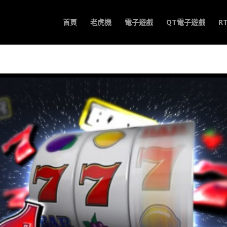
首頁
老虎機
電子遊戲
QT電子遊戲
R