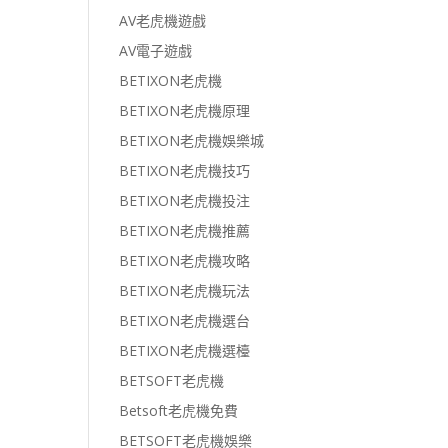
AV老虎機遊戲
AV電子遊戲
BETIXON老虎機
BETIXON老虎機原理
BETIXON老虎機娛樂城
BETIXON老虎機技巧
BETIXON老虎機投注
BETIXON老虎機推薦
BETIXON老虎機攻略
BETIXON老虎機玩法
BETIXON老虎機選台
BETIXON老虎機選檯
BETSOFT老虎機
Betsoft老虎機免費
BETSOFT老虎機娛樂