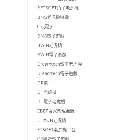
BETSOFT角子老虎機
BNG老虎機遊戲
bng電子
BNG電子遊戲
BWIN老虎機
BWIN電子遊戲
Dreamtech電子老虎機
Dreamtech電子遊戲
DR電子
DT老虎機
DT電子老虎機
EBET百家樂現金版
ETIXON老虎機
ETSOFT老虎機平台
GR魔龍電子遊戲